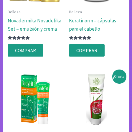
Belleza
Belleza
Novadermika Novadelika
Keratinorm – cápsulas
Set – emulsión y crema
para el cabello
Valorado
Valorado
con
con
COMPRAR
COMPRAR
4.80
4.80
de 5
de 5
¡Oferta!