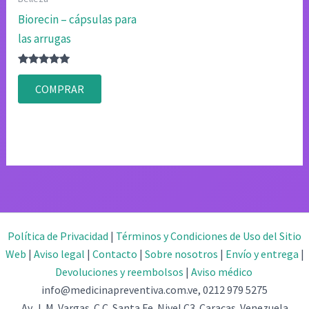
Biorecin – cápsulas para
las arrugas
Valorado
con
COMPRAR
4.83
de 5
Política de Privacidad
|
Términos y Condiciones de Uso del Sitio
Web
|
Aviso legal
|
Contacto
|
Sobre nosotros
|
Envío y entrega
|
Devoluciones y reembolsos
|
Aviso médico
info@medicinapreventiva.com.ve, 0212 979 5275
Av. J. M. Vargas. C.C. Santa Fe. Nivel C3. Caracas. Venezuela