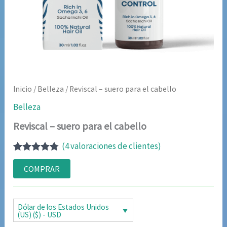
Inicio
/
Belleza
/ Reviscal – suero para el cabello
Belleza
Reviscal – suero para el cabello
(
4
valoraciones de clientes)
Valorado
4
con
4.75
de
COMPRAR
5 en base
a
valoraciones
de clientes
Dólar de los Estados Unidos
(US) ($) - USD