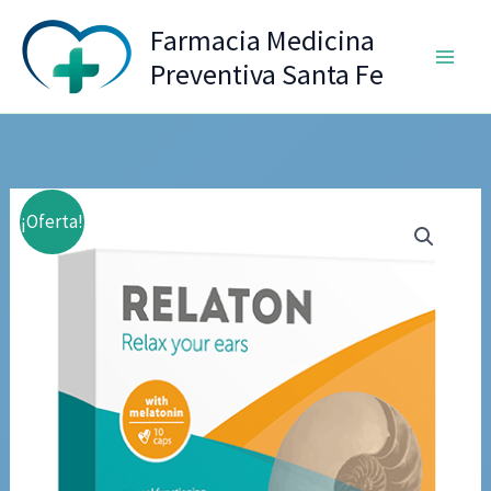
Ir
Farmacia Medicina
al
Preventiva Santa Fe
contenido
¡Oferta!