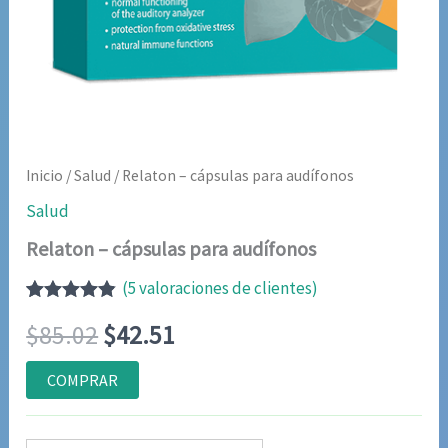
Inicio
/
Salud
/ Relaton – cápsulas para audífonos
Salud
Relaton – cápsulas para audífonos
(
5
valoraciones de clientes)
Valorado
5
El
El
$
85.02
$
42.51
con
4.80
de
5 en base
a
precio
precio
COMPRAR
valoraciones
de clientes
original
actual