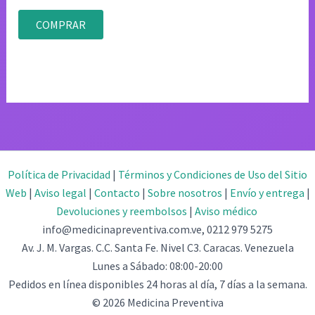
Valorado
con
COMPRAR
4.80
de 5
Política de Privacidad
|
Términos y Condiciones de Uso del Sitio
Web
|
Aviso legal
|
Contacto
|
Sobre nosotros
|
Envío y entrega
|
Devoluciones y reembolsos
|
Aviso médico
info@medicinapreventiva.com.ve, 0212 979 5275
Av. J. M. Vargas. C.C. Santa Fe. Nivel C3. Caracas. Venezuela
Lunes a Sábado: 08:00-20:00
Pedidos en línea disponibles 24 horas al día, 7 días a la semana.
© 2026 Medicina Preventiva