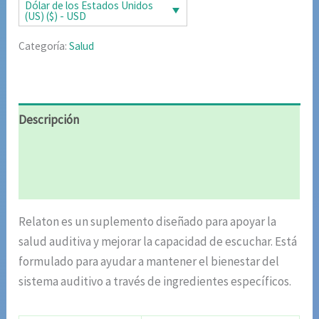
era:
es:
Dólar de los Estados Unidos
(US) ($) - USD
$85.02.
$42.51.
Categoría:
Salud
Descripción
Información adicional
Valoraciones (5)
Relaton es un suplemento diseñado para apoyar la
salud auditiva y mejorar la capacidad de escuchar. Está
formulado para ayudar a mantener el bienestar del
sistema auditivo a través de ingredientes específicos.