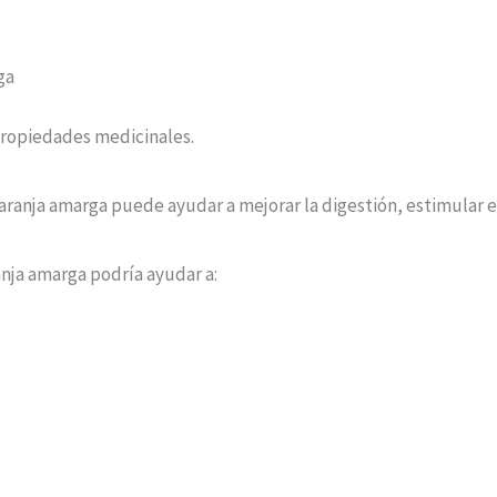
ga
 propiedades medicinales.
aranja amarga puede ayudar a mejorar la digestión, estimular e
anja amarga podría ayudar a: