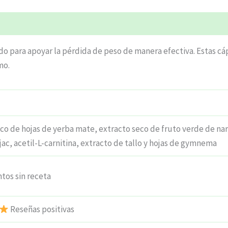
ciones (5)
o para apoyar la pérdida de peso de manera efectiva. Estas cá
mo.
eco de hojas de yerba mate, extracto seco de fruto verde de n
jac, acetil-L-carnitina, extracto de tallo y hojas de gymnema
os sin receta
Reseñas positivas