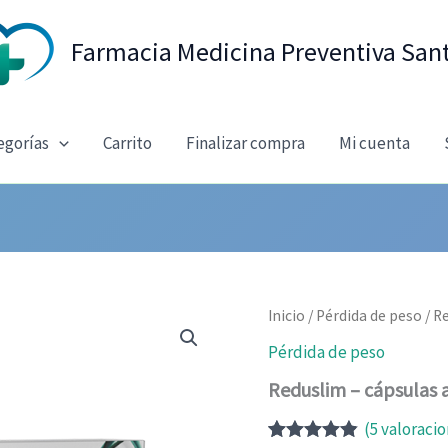
Farmacia Medicina Preventiva San
egorías
Carrito
Finalizar compra
Mi cuenta
Inicio
/
Pérdida de peso
/ R
Pérdida de peso
Reduslim – cápsulas 
(
5
valoracio