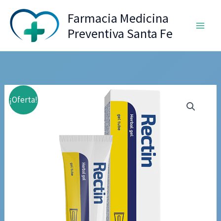
Ir
Farmacia Medicina
al
Preventiva Santa Fe
contenido
¡Oferta!