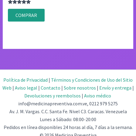
Valorado
con
COMPRAR
4.75
de 5
Política de Privacidad
|
Términos y Condiciones de Uso del Sitio
Web
|
Aviso legal
|
Contacto
|
Sobre nosotros
|
Envío y entrega
|
Devoluciones y reembolsos
|
Aviso médico
info@medicinapreventiva.com.ve, 0212 979 5275
Av. J. M. Vargas. C.C. Santa Fe. Nivel C3. Caracas. Venezuela
Lunes a Sábado: 08:00-20:00
Pedidos en línea disponibles 24 horas al día, 7 días a la semana.
© 2026 Medicina Preventiva