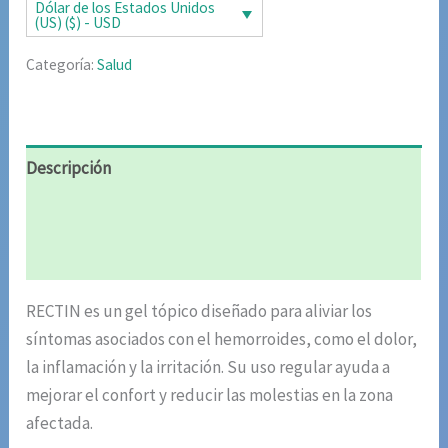
era:
es:
Dólar de los Estados Unidos
(US) ($) - USD
$85.02.
$42.51.
Categoría:
Salud
Descripción
Información adicional
Valoraciones (6)
RECTIN es un gel tópico diseñado para aliviar los
síntomas asociados con el hemorroides, como el dolor,
la inflamación y la irritación. Su uso regular ayuda a
mejorar el confort y reducir las molestias en la zona
afectada.