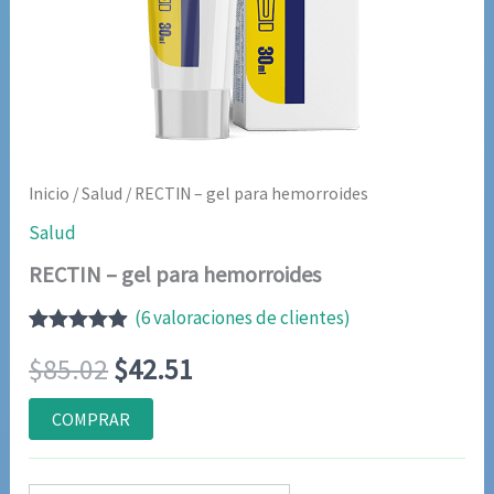
Inicio
/
Salud
/ RECTIN – gel para hemorroides
Salud
RECTIN – gel para hemorroides
(
6
valoraciones de clientes)
Valorado
6
El
El
$
85.02
$
42.51
con
4.83
de
5 en base
a
precio
precio
COMPRAR
valoraciones
de clientes
original
actual