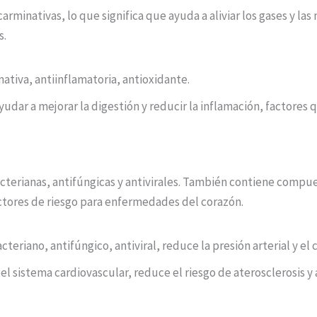
rminativas, lo que significa que ayuda a aliviar los gases y las
s.
tiva, antiinflamatoria, antioxidante.
udar a mejorar la digestión y reducir la inflamación, factores 
acterianas, antifúngicas y antivirales. También contiene compu
factores de riesgo para enfermedades del corazón.
eriano, antifúngico, antiviral, reduce la presión arterial y el 
el sistema cardiovascular, reduce el riesgo de aterosclerosis y a