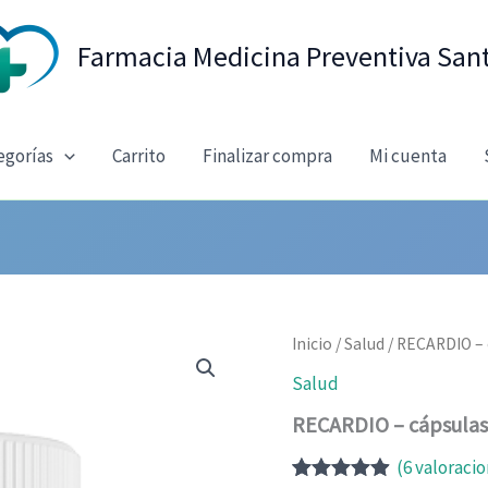
Farmacia Medicina Preventiva San
egorías
Carrito
Finalizar compra
Mi cuenta
Inicio
/
Salud
/ RECARDIO – 
Salud
RECARDIO – cápsulas 
(
6
valoracio