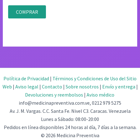
con
precio
precio
4.75
original
actual
de 5
COMPRAR
era:
es:
$78.00.
$39.00.
Política de Privacidad
|
Términos y Condiciones de Uso del Sitio
Web
|
Aviso legal
|
Contacto
|
Sobre nosotros
|
Envío y entrega
|
Devoluciones y reembolsos
|
Aviso médico
info@medicinapreventiva.com.ve, 0212 979 5275
Av. J. M. Vargas. C.C. Santa Fe. Nivel C3. Caracas. Venezuela
Lunes a Sábado: 08:00-20:00
Pedidos en línea disponibles 24 horas al día, 7 días a la semana.
© 2026 Medicina Preventiva