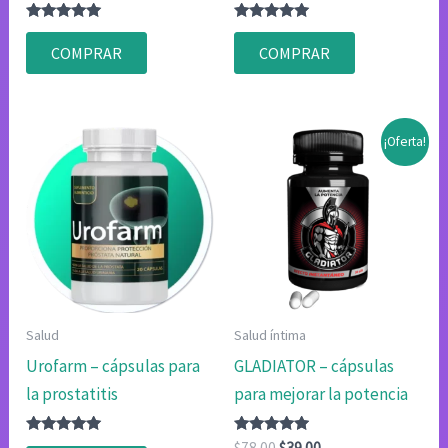
Valorado
Valorado
con
con
COMPRAR
COMPRAR
4.80
4.80
de 5
de 5
¡Oferta!
Salud
Salud íntima
Urofarm – cápsulas para
GLADIATOR – cápsulas
la prostatitis
para mejorar la potencia
Valorado
Valorado
El
El
$
78.00
$
39.00