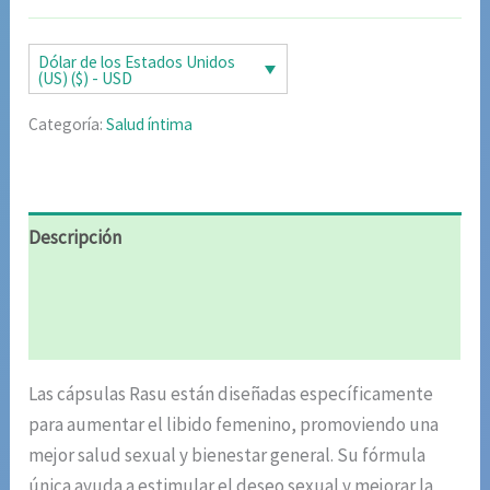
original
actual
era:
es:
Dólar de los Estados Unidos
(US) ($) - USD
$85.02.
$42.51.
Categoría:
Salud íntima
Descripción
Información adicional
Valoraciones (4)
Las cápsulas Rasu están diseñadas específicamente
para aumentar el libido femenino, promoviendo una
mejor salud sexual y bienestar general. Su fórmula
única ayuda a estimular el deseo sexual y mejorar la