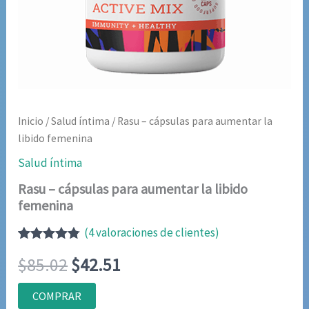
Inicio
/
Salud íntima
/ Rasu – cápsulas para aumentar la
libido femenina
Salud íntima
Rasu – cápsulas para aumentar la libido
femenina
(
4
valoraciones de clientes)
Valorado
4
El
El
$
85.02
$
42.51
con
4.75
de
5 en base
a
precio
precio
COMPRAR
valoraciones
de clientes