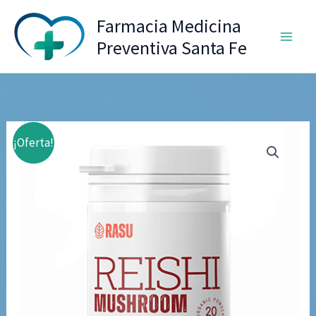
Ir
Farmacia Medicina
al
Preventiva Santa Fe
contenido
¡Oferta!