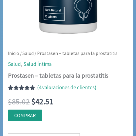
Inicio
/
Salud
/ Prostasen – tabletas para la prostatitis
Salud
,
Salud íntima
Prostasen – tabletas para la prostatitis
(
4
valoraciones de clientes)
Valorado
4
El
El
$
85.02
$
42.51
con
4.75
de
5 en base
a
precio
precio
COMPRAR
valoraciones
de clientes
original
actual