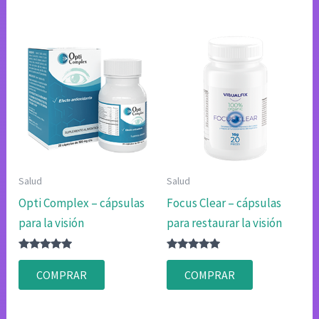
Salud
Salud
Opti Complex – cápsulas
Focus Clear – cápsulas
para la visión
para restaurar la visión
Valorado
Valorado
con
con
COMPRAR
COMPRAR
4.75
4.75
de 5
de 5