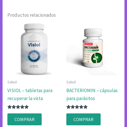
Productos relacionados
Salud
Salud
VISIOL – tabletas para
BACTERIOMIN – cápsulas
recuperar la vista
para parásitos
Valorado
Valorado
con
con
COMPRAR
COMPRAR
4.75
4.80
de 5
de 5