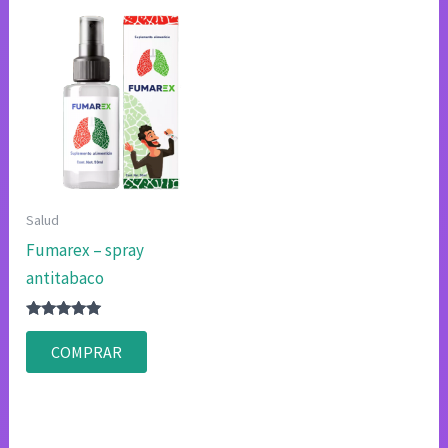
Salud
Fumarex – spray
antitabaco
Valorado
con
COMPRAR
4.83
de 5