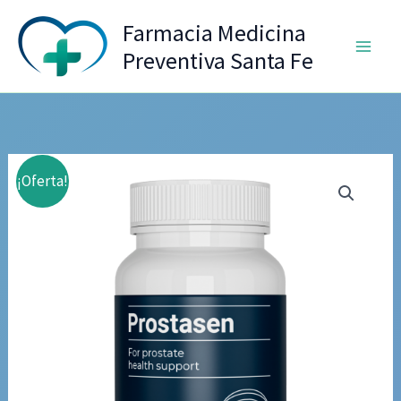
Ir
Farmacia Medicina
al
Preventiva Santa Fe
contenido
¡Oferta!