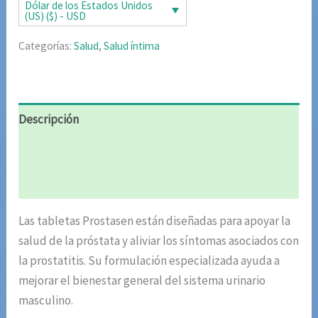
era:
es:
Dólar de los Estados Unidos
(US) ($) - USD
$85.02.
$42.51.
Categorías:
Salud
,
Salud íntima
Descripción
Información adicional
Valoraciones (4)
Las tabletas Prostasen están diseñadas para apoyar la
salud de la próstata y aliviar los síntomas asociados con
la prostatitis. Su formulación especializada ayuda a
mejorar el bienestar general del sistema urinario
masculino.