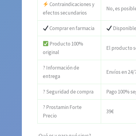
Contraindicaciones y
No, es posible
efectos secundarios
Comprar en farmacia
Disponibl
Producto 100%
El producto s
original
? Información de
Envíos en 24/
entrega
? Seguridad de compra
Pago 100% se
? Prostamin Forte
39€
Precio
¿Qué es y para qué sirve?