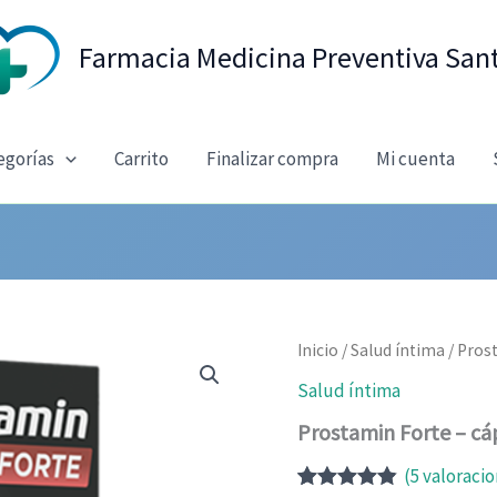
Farmacia Medicina Preventiva San
egorías
Carrito
Finalizar compra
Mi cuenta
Inicio
/
Salud íntima
/ Prost
Salud íntima
Prostamin Forte – cáp
(
5
valoracio