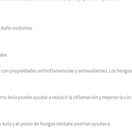
 daño oxidativo.
take
l con propiedades antiinflamatorias y antioxidantes. Los hongo
tu kola puede ayudar a reducir la inflamación y mejorar la cir
u kola y el polvo de hongos shiitake podrían ayudar a: