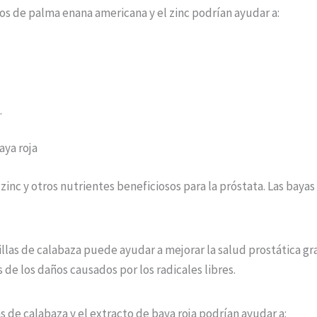
tos de palma enana americana y el zinc podrían ayudar a:
.
aya roja
 zinc y otros nutrientes beneficiosos para la próstata. Las bayas
las de calabaza puede ayudar a mejorar la salud prostática gra
 de los daños causados por los radicales libres.
s de calabaza y el extracto de baya roja podrían ayudar a: