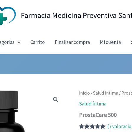
Farmacia Medicina Preventiva San
egorías
Carrito
Finalizar compra
Mi cuenta
Inicio
/
Salud íntima
/ Pros
Salud íntima
ProstaCare 500
(
7
valoracio