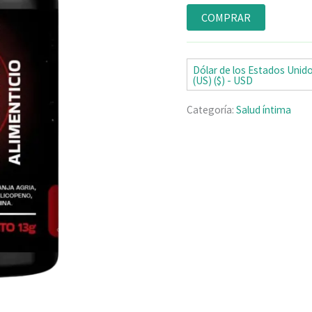
Valorado
6
con
5.00
de
COMPRAR
5 en base a
valoraciones
de clientes
Dólar de los Estados Unid
(US) ($) - USD
Categoría:
Salud íntima