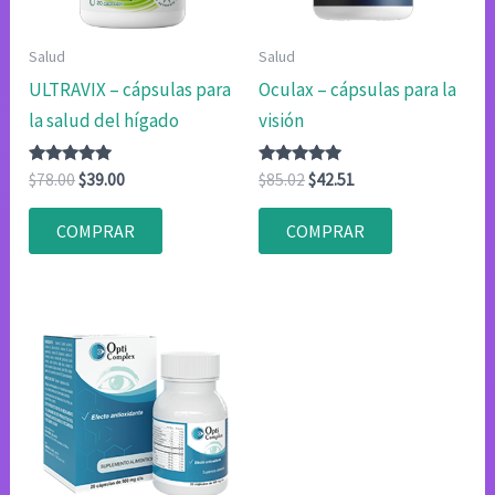
Salud
Salud
ULTRAVIX – cápsulas para
Oculax – cápsulas para la
la salud del hígado
visión
Valorado
El
El
Valorado
El
El
$
78.00
$
39.00
$
85.02
$
42.51
con
con
precio
precio
precio
precio
4.80
4.75
original
actual
original
actual
de 5
de 5
COMPRAR
COMPRAR
era:
es:
era:
es:
$78.00.
$39.00.
$85.02.
$42.51.