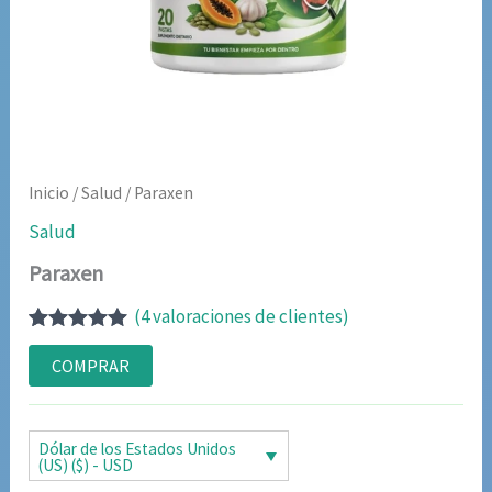
Inicio
/
Salud
/ Paraxen
Salud
Paraxen
(
4
valoraciones de clientes)
Valorado
3
con
5.00
de
COMPRAR
5 en base a
valoraciones
de clientes
Dólar de los Estados Unidos
(US) ($) - USD