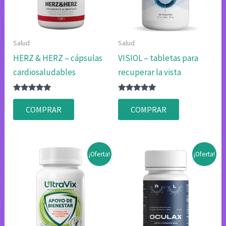
Salud
Salud
HERZ & HERZ – cápsulas
VISIOL – tabletas para
cardiosaludables
recuperar la vista
Valorado
Valorado
con
con
COMPRAR
COMPRAR
4.83
4.75
de 5
de 5
¡Oferta!
¡Oferta!