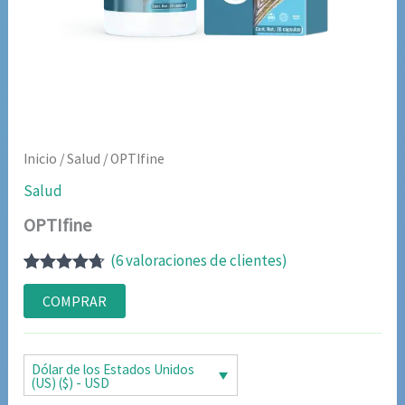
Inicio
/
Salud
/ OPTIfine
Salud
OPTIfine
(
6
valoraciones de clientes)
Valorado
5
con
4.60
de
COMPRAR
5 en base
a
valoraciones
de
Dólar de los Estados Unidos
clientes
(US) ($) - USD