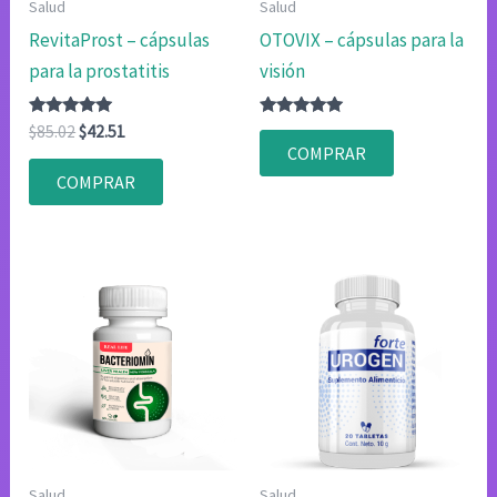
Salud
Salud
RevitaProst – cápsulas
OTOVIX – cápsulas para la
para la prostatitis
visión
Valorado
El
El
Valorado
$
85.02
$
42.51
con
con
precio
precio
COMPRAR
4.80
4.83
original
actual
de 5
de 5
COMPRAR
era:
es:
$85.02.
$42.51.
Salud
Salud