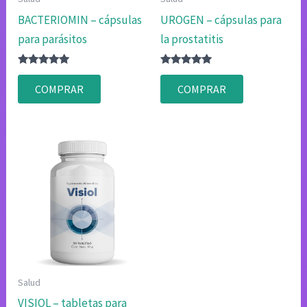
BACTERIOMIN – cápsulas
UROGEN – cápsulas para
para parásitos
la prostatitis
Valorado
Valorado
con
con
COMPRAR
COMPRAR
4.80
4.80
de 5
de 5
Salud
VISIOL – tabletas para