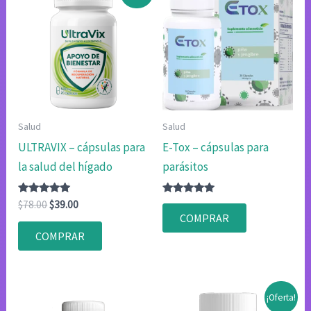
Salud
Salud
ULTRAVIX – cápsulas para
E-Tox – cápsulas para
la salud del hígado
parásitos
Valorado
El
El
Valorado
$
78.00
$
39.00
con
con
precio
precio
COMPRAR
4.80
4.80
original
actual
de 5
de 5
COMPRAR
era:
es:
$78.00.
$39.00.
¡Oferta!