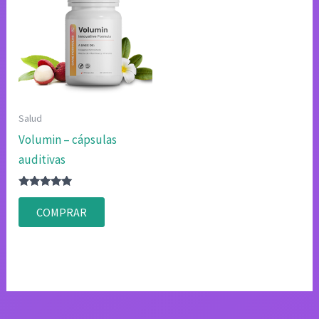
Salud
Volumin – cápsulas
auditivas
Valorado
con
COMPRAR
4.83
de 5