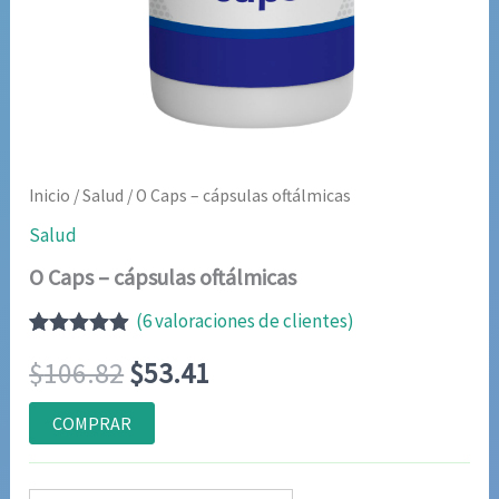
Inicio
/
Salud
/ O Caps – cápsulas oftálmicas
Salud
O Caps – cápsulas oftálmicas
(
6
valoraciones de clientes)
Valorado
6
El
El
$
106.82
$
53.41
con
4.83
de
5 en base
a
precio
precio
COMPRAR
valoraciones
de clientes
original
actual