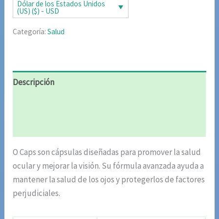
era:
es:
Dólar de los Estados Unidos
(US) ($) - USD
$106.82.
$53.41.
Categoría:
Salud
Descripción
Información adicional
Valoraciones (6)
O Caps son cápsulas diseñadas para promover la salud
ocular y mejorar la visión. Su fórmula avanzada ayuda a
mantener la salud de los ojos y protegerlos de factores
perjudiciales.