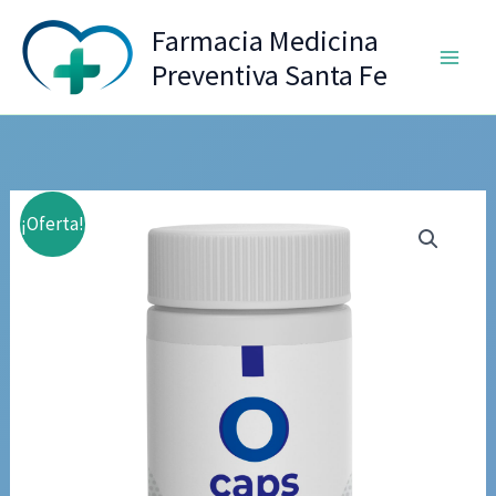
Ir
Farmacia Medicina
al
Preventiva Santa Fe
contenido
¡Oferta!