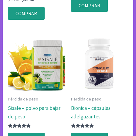
con
con
precio
precio
COMPRAR
4.75
4.80
original
actual
de 5
de 5
COMPRAR
era:
es:
$78.00.
$39.00.
Pérdida de peso
Pérdida de peso
Sisale – polvo para bajar
Bionica – cápsulas
de peso
adelgazantes
Valorado
Valorado