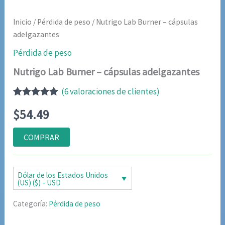
Inicio
/
Pérdida de peso
/ Nutrigo Lab Burner – cápsulas
adelgazantes
Pérdida de peso
Nutrigo Lab Burner – cápsulas adelgazantes
(
6
valoraciones de clientes)
Valorado
6
$
54.49
con
4.83
de
5 en base
a
COMPRAR
valoraciones
de clientes
Dólar de los Estados Unidos
(US) ($) - USD
Categoría:
Pérdida de peso