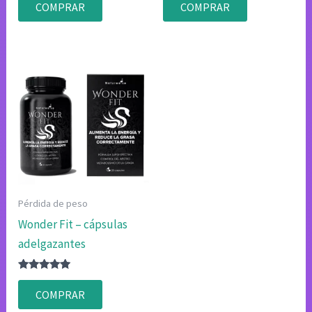
con
con
COMPRAR
COMPRAR
4.75
4.83
de 5
de 5
Pérdida de peso
Wonder Fit – cápsulas
adelgazantes
Valorado
con
COMPRAR
4.80
de 5