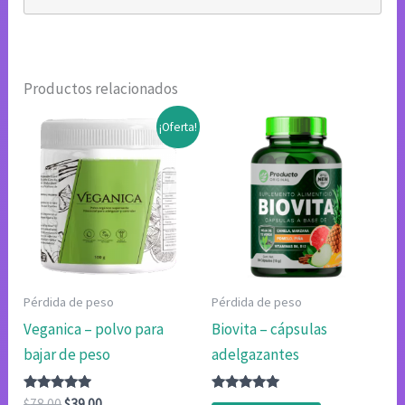
Productos relacionados
¡Oferta!
Pérdida de peso
Pérdida de peso
Veganica – polvo para
Biovita – cápsulas
bajar de peso
adelgazantes
Valorado
El
El
Valorado
$
78.00
$
39.00