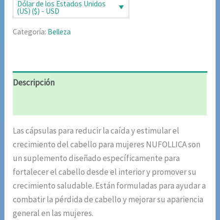
era:
es:
Dólar de los Estados Unidos
(US) ($) - USD
$108.98.
$54.49.
Categoría:
Belleza
Descripción
Valoraciones (10)
Las cápsulas para reducir la caída y estimular el
crecimiento del cabello para mujeres NUFOLLICA son
un suplemento diseñado específicamente para
fortalecer el cabello desde el interior y promover su
crecimiento saludable. Están formuladas para ayudar a
combatir la pérdida de cabello y mejorar su apariencia
general en las mujeres.