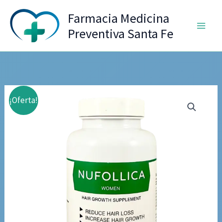
Ir
Farmacia Medicina
al
Preventiva Santa Fe
contenido
¡Oferta!