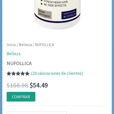
Inicio
/
Belleza
/ NUFOLLICA
Belleza
NUFOLLICA
(
10
valoraciones de clientes)
Valorado
9
El
El
$
108.98
$
54.49
con
4.78
de
5 en base
a
precio
precio
COMPRAR
valoraciones
de clientes
original
actual