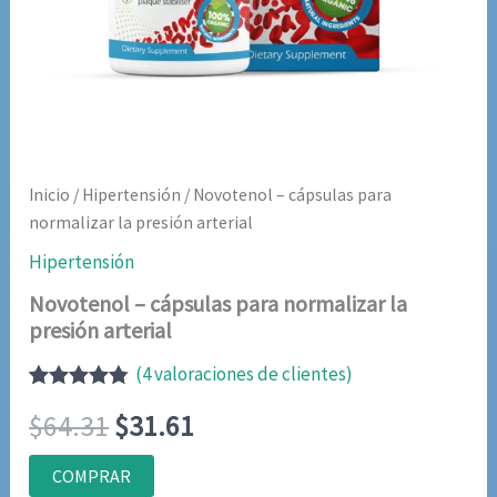
Inicio
/
Hipertensión
/ Novotenol – cápsulas para
normalizar la presión arterial
Hipertensión
Novotenol – cápsulas para normalizar la
presión arterial
(
4
valoraciones de clientes)
Valorado
4
El
El
$
64.31
$
31.61
con
4.75
de
5 en base
a
precio
precio
COMPRAR
valoraciones
de clientes