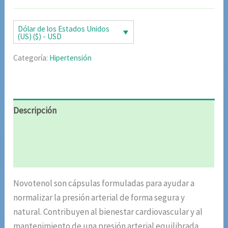
original
actual
era:
es:
Dólar de los Estados Unidos
(US) ($) - USD
$64.31.
$31.61.
Categoría:
Hipertensión
Descripción
Información adicional
Valoraciones (4)
Novotenol son cápsulas formuladas para ayudar a
normalizar la presión arterial de forma segura y
natural. Contribuyen al bienestar cardiovascular y al
mantenimiento de una presión arterial equilibrada.