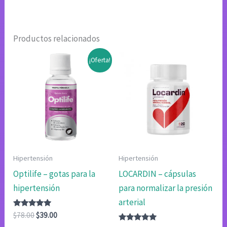
Productos relacionados
¡Oferta!
Hipertensión
Hipertensión
Optilife – gotas para la
LOCARDIN – cápsulas
hipertensión
para normalizar la presión
arterial
Valorado
El
El
$
78.00
$
39.00
con
precio
precio