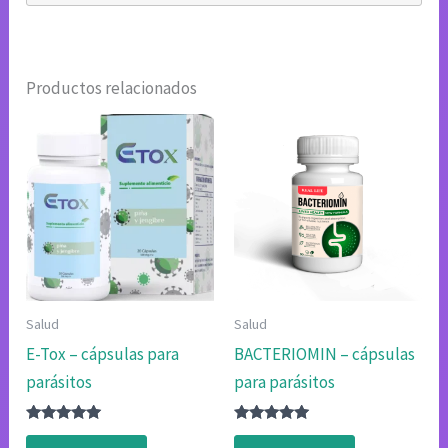
Productos relacionados
Salud
Salud
E-Tox – cápsulas para
BACTERIOMIN – cápsulas
parásitos
para parásitos
Valorado
Valorado
con
con