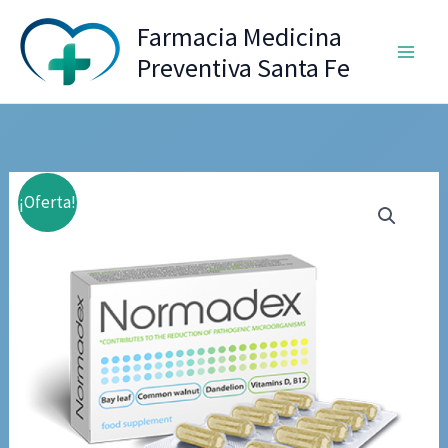
Ir
Farmacia Medicina
al
Preventiva Santa Fe
contenido
¡Oferta!