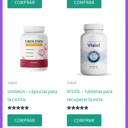
COMPRAR
COMPRAR
4.80
4.80
de 5
de 5
Salud
Salud
Urolesin – cápsulas para
VISIOL – tabletas para
la cistitis
recuperar la vista
Valorado
Valorado
con
con
COMPRAR
COMPRAR
4.80
4.75
de 5
de 5