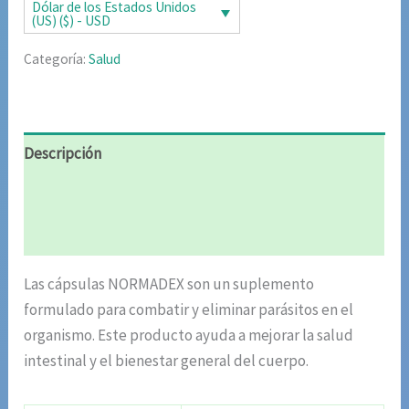
era:
es:
Dólar de los Estados Unidos
(US) ($) - USD
$106.82.
$53.41.
Categoría:
Salud
Descripción
Información adicional
Valoraciones (4)
Las cápsulas NORMADEX son un suplemento
formulado para combatir y eliminar parásitos en el
organismo. Este producto ayuda a mejorar la salud
intestinal y el bienestar general del cuerpo.