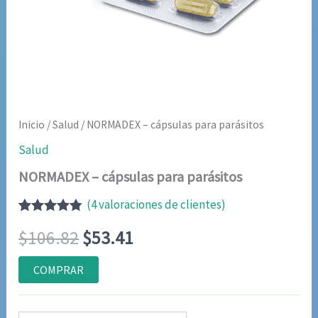
Inicio
/
Salud
/ NORMADEX – cápsulas para parásitos
Salud
NORMADEX – cápsulas para parásitos
(
4
valoraciones de clientes)
Valorado
4
El
El
$
106.82
$
53.41
con
4.75
de
5 en base
a
precio
precio
COMPRAR
valoraciones
de clientes
original
actual