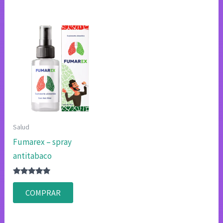
Salud
Fumarex – spray
antitabaco
Valorado
con
COMPRAR
4.83
de 5