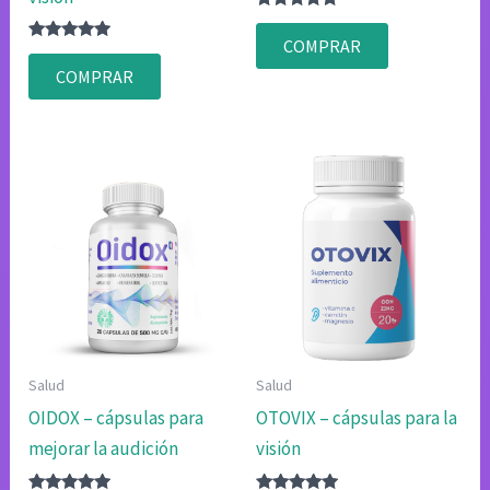
Valorado
con
COMPRAR
Valorado
4.75
con
de 5
COMPRAR
4.80
de 5
Salud
Salud
OIDOX – cápsulas para
OTOVIX – cápsulas para la
mejorar la audición
visión