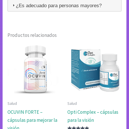
¿Es adecuado para personas mayores?
Productos relacionados
Salud
Salud
OCUVIN FORTE –
Opti Complex – cápsulas
cápsulas para mejorar la
para la visión
visión