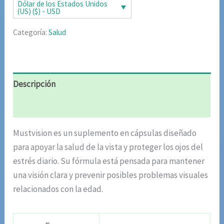
era:
es:
Dólar de los Estados Unidos
(US) ($) - USD
$78.00.
$39.00.
Categoría:
Salud
Descripción
Valoraciones (8)
Mustvision es un suplemento en cápsulas diseñado
para apoyar la salud de la vista y proteger los ojos del
estrés diario. Su fórmula está pensada para mantener
una visión clara y prevenir posibles problemas visuales
relacionados con la edad.