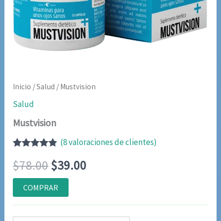
Inicio
/
Salud
/ Mustvision
Salud
Mustvision
(
8
valoraciones de clientes)
Valorado
7
El
El
$
78.00
$
39.00
con
4.71
de
5 en base
a
precio
precio
COMPRAR
valoraciones
de
original
actual
clientes