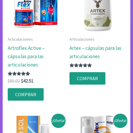
Articulaciones
Articulaciones
Artroflex Active –
Artex – cápsulas para las
cápsulas para las
articulaciones
articulaciones
Valorado
con
COMPRAR
Valorado
El
El
4.80
$
85.02
$
42.51
con
de 5
precio
precio
4.83
original
actual
de 5
COMPRAR
era:
es:
$85.02.
$42.51.
¡Oferta!
¡Oferta!