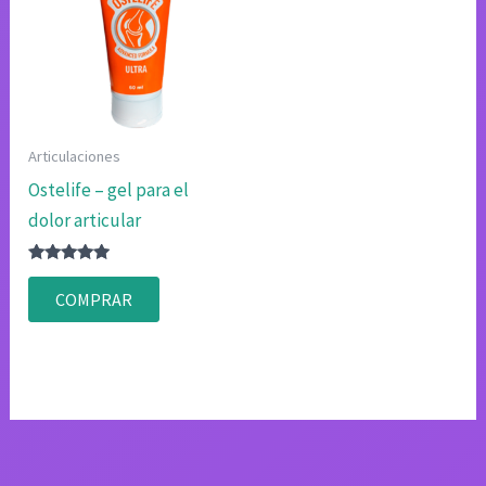
Articulaciones
Ostelife – gel para el
dolor articular
Valorado
con
COMPRAR
4.75
de 5