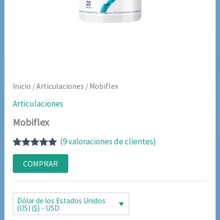
Inicio
/
Articulaciones
/ Mobiflex
Articulaciones
Mobiflex
(
9
valoraciones de clientes)
Valorado
8
con
4.88
de
COMPRAR
5 en base a
valoraciones
de clientes
Dólar de los Estados Unidos
(US) ($) - USD