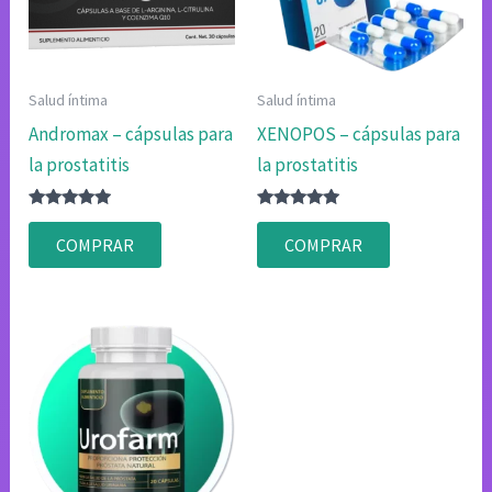
Salud íntima
Salud íntima
Andromax – cápsulas para
XENOPOS – cápsulas para
la prostatitis
la prostatitis
Valorado
Valorado
con
con
COMPRAR
COMPRAR
4.75
4.83
de 5
de 5