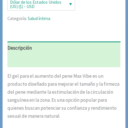
era:
es:
Dólar de los Estados Unidos
(US) ($) - USD
$85.02.
$42.51.
Categoría:
Salud íntima
Descripción
Valoraciones (6)
El gel para el aumento del pene Max Vibe es un
producto diseñado para mejorar el tamaño y la firmeza
del pene mediante la estimulación de la circulación
sanguínea en la zona. Es una opción popular para
quienes buscan potenciar su confianza y rendimiento
sexual de manera natural.