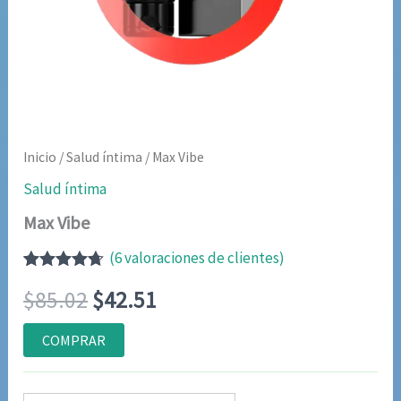
Inicio
/
Salud íntima
/ Max Vibe
Salud íntima
Max Vibe
(
6
valoraciones de clientes)
Valorado
5
El
El
$
85.02
$
42.51
con
4.60
de
5 en base
a
precio
precio
COMPRAR
valoraciones
de
original
actual
clientes