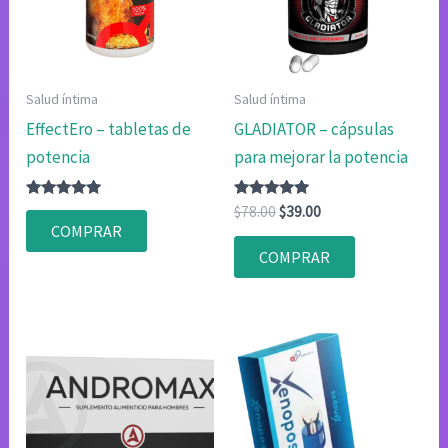
Salud íntima
Salud íntima
EffectEro – tabletas de
GLADIATOR – cápsulas
potencia
para mejorar la potencia
Valorado
Valorado
El
El
$
78.00
$
39.00
con
con
precio
precio
COMPRAR
4.80
4.75
original
actual
de 5
de 5
COMPRAR
era:
es:
$78.00.
$39.00.