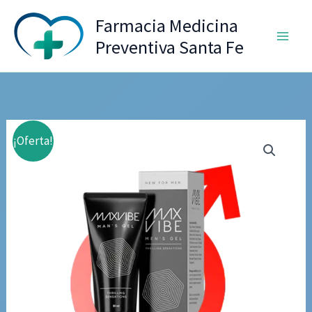
Ir
Farmacia Medicina
al
Preventiva Santa Fe
contenido
¡Oferta!