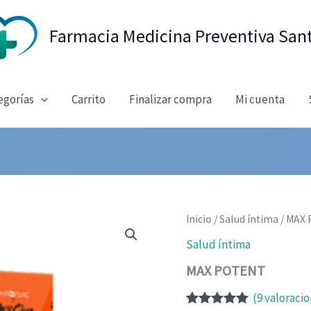
Farmacia Medicina Preventiva San
egorías
Carrito
Finalizar compra
Mi cuenta
Inicio
/
Salud íntima
/ MAX
Salud íntima
MAX POTENT
(
9
valoracio