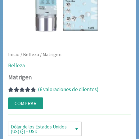
Inicio
/
Belleza
/ Matrigen
Belleza
Matrigen
(
6
valoraciones de clientes)
Valorado
6
con
4.83
de
COMPRAR
5 en base
a
valoraciones
de clientes
Dólar de los Estados Unidos
(US) ($) - USD