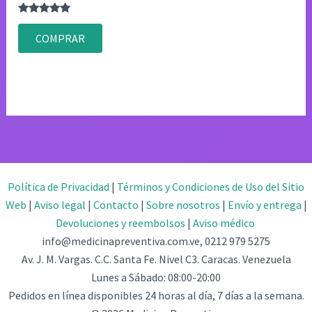
Valorado
con
COMPRAR
4.83
de 5
Política de Privacidad
|
Términos y Condiciones de Uso del Sitio
Web
|
Aviso legal
|
Contacto
|
Sobre nosotros
|
Envío y entrega
|
Devoluciones y reembolsos
|
Aviso médico
info@medicinapreventiva.com.ve, 0212 979 5275
Av. J. M. Vargas. C.C. Santa Fe. Nivel C3. Caracas. Venezuela
Lunes a Sábado: 08:00-20:00
Pedidos en línea disponibles 24 horas al día, 7 días a la semana.