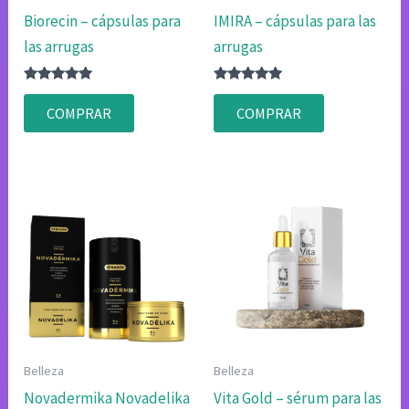
Biorecin – cápsulas para
IMIRA – cápsulas para las
las arrugas
arrugas
Valorado
Valorado
con
con
COMPRAR
COMPRAR
4.83
4.80
de 5
de 5
Belleza
Belleza
Novadermika Novadelika
Vita Gold – sérum para las