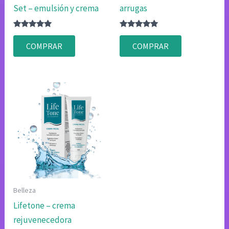
Set – emulsión y crema
arrugas
Valorado
Valorado
con
con
COMPRAR
COMPRAR
4.80
4.83
de 5
de 5
Belleza
Lifetone – crema
rejuvenecedora