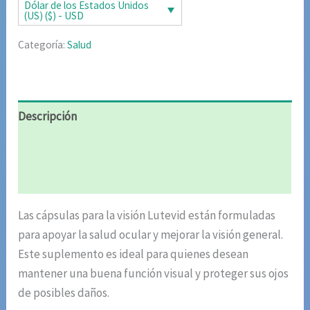
era:
es:
Dólar de los Estados Unidos
(US) ($) - USD
$78.00.
$39.00.
Categoría:
Salud
Descripción
Información adicional
Valoraciones (4)
Las cápsulas para la visión Lutevid están formuladas
para apoyar la salud ocular y mejorar la visión general.
Este suplemento es ideal para quienes desean
mantener una buena función visual y proteger sus ojos
de posibles daños.