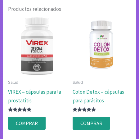
Productos relacionados
Salud
Salud
VIREX – cápsulas para la
Colon Detox – cápsulas
prostatitis
para parásitos
Valorado
Valorado
con
con
COMPRAR
COMPRAR
4.75
4.75
de 5
de 5