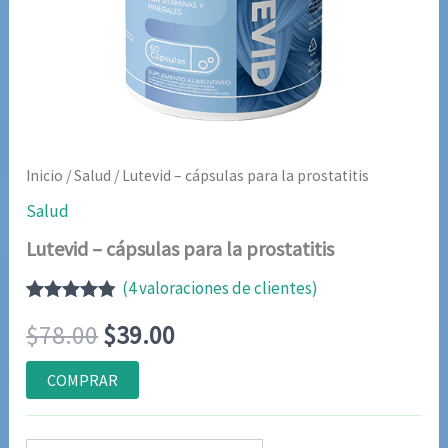
Inicio
/
Salud
/ Lutevid – cápsulas para la prostatitis
Salud
Lutevid – cápsulas para la prostatitis
(
4
valoraciones de clientes)
Valorado
4
El
El
$
78.00
$
39.00
con
4.75
de
5 en base
a
precio
precio
COMPRAR
valoraciones
de clientes
original
actual