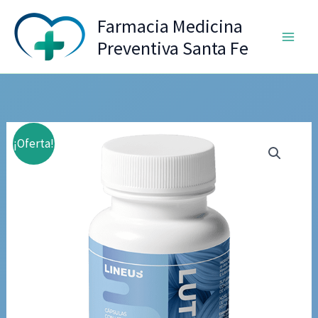
Ir
Farmacia Medicina
al
Preventiva Santa Fe
contenido
¡Oferta!