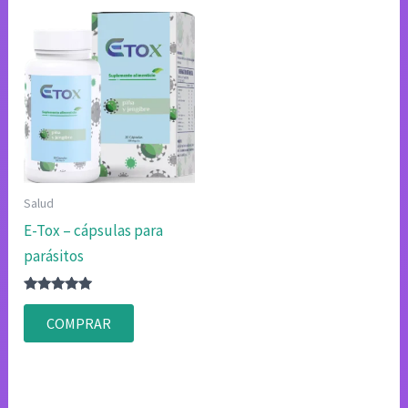
Salud
E-Tox – cápsulas para
parásitos
Valorado
con
COMPRAR
4.80
de 5