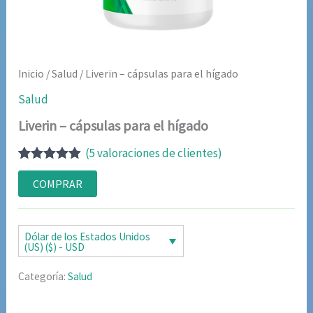
Inicio
/
Salud
/ Liverin – cápsulas para el hígado
Salud
Liverin – cápsulas para el hígado
(
5
valoraciones de clientes)
Valorado
5
con
4.80
de
COMPRAR
5 en base
a
valoraciones
de clientes
Dólar de los Estados Unidos
(US) ($) - USD
Categoría:
Salud