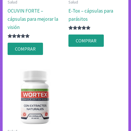
Salud
Salud
OCUVIN FORTE –
E-Tox – cápsulas para
cápsulas para mejorar la
parásitos
visión
Valorado
con
COMPRAR
Valorado
4.80
con
de 5
COMPRAR
4.80
de 5