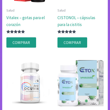
Salud
Salud
Vitalex – gotas para el
CISTONOL – cápsulas
corazón
para la cistitis
Valorado
Valorado
con
con
COMPRAR
COMPRAR
4.83
4.83
de 5
de 5