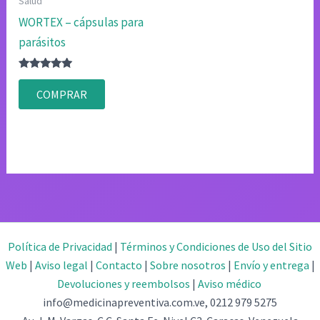
Salud
WORTEX – cápsulas para
parásitos
Valorado
con
COMPRAR
4.80
de 5
Política de Privacidad
|
Términos y Condiciones de Uso del Sitio
Web
|
Aviso legal
|
Contacto
|
Sobre nosotros
|
Envío y entrega
|
Devoluciones y reembolsos
|
Aviso médico
info@medicinapreventiva.com.ve, 0212 979 5275