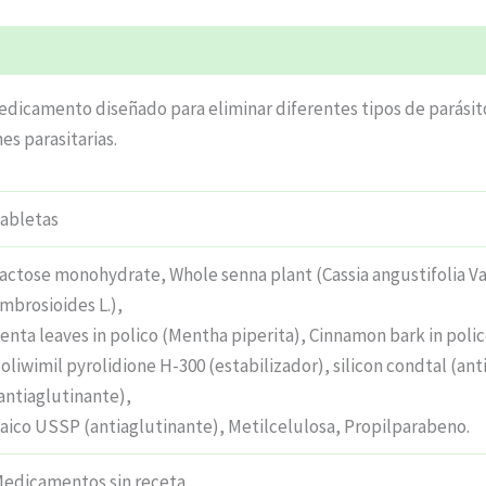
edicamento diseñado para eliminar diferentes tipos de parásito
es parasitarias.
abletas
actose monohydrate, Whole senna plant (Cassia angustifolia Va
mbrosioides L.),
enta leaves in polico (Mentha piperita), Cinnamon bark in po
oliwimil pyrolidione H-300 (estabilizador), silicon condtal (an
antiaglutinante),
aico USSP (antiaglutinante), Metilcelulosa, Propilparabeno.
edicamentos sin receta