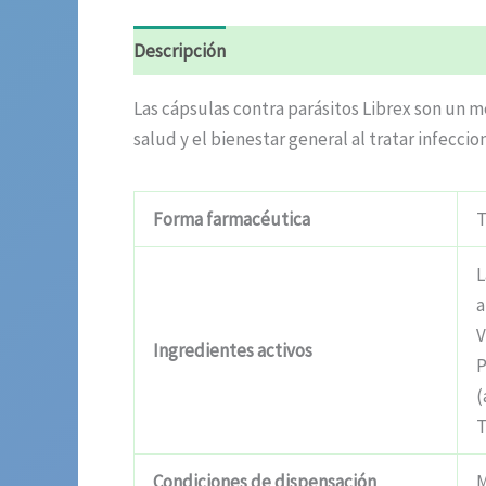
Descripción
Valoraciones (4)
Las cápsulas contra parásitos Librex son un m
salud y el bienestar general al tratar infeccion
Forma farmacéutica
T
L
a
V
Ingredientes activos
P
(
T
Condiciones de dispensación
M