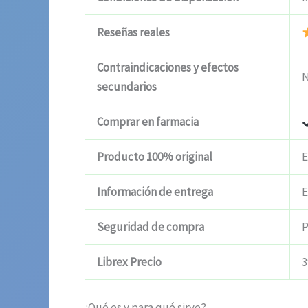
Reseñas reales
Contraindicaciones y efectos
N
secundarios
Comprar en farmacia
Producto 100% original
E
Información de entrega
E
Seguridad de compra
P
Librex Precio
3
¿Qué es y para qué sirve?