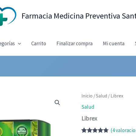
Farmacia Medicina Preventiva San
egorías
Carrito
Finalizar compra
Mi cuenta
Inicio
/
Salud
/ Librex
Salud
Librex
(
4
valoracio