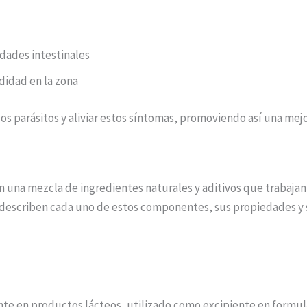
idades intestinales
didad en la zona
os parásitos y aliviar estos síntomas, promoviendo así una mejo
n una mezcla de ingredientes naturales y aditivos que trabajan 
se describen cada uno de estos componentes, sus propiedades y
te en productos lácteos, utilizado como excipiente en formul