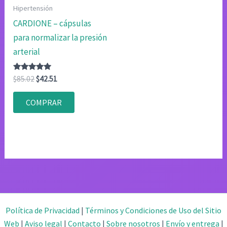
Hipertensión
CARDIONE – cápsulas
para normalizar la presión
arterial
Valorado
El
El
$
85.02
$
42.51
con
precio
precio
4.80
original
actual
de 5
COMPRAR
era:
es:
$85.02.
$42.51.
Política de Privacidad
|
Términos y Condiciones de Uso del Sitio
Web
|
Aviso legal
|
Contacto
|
Sobre nosotros
|
Envío y entrega
|