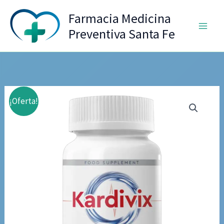
Ir
Farmacia Medicina
al
Preventiva Santa Fe
contenido
¡Oferta!