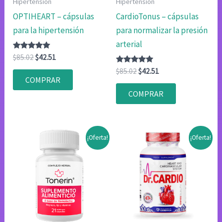
Hipertensión
Hipertensión
OPTIHEART – cápsulas
CardioTonus – cápsulas
para la hipertensión
para normalizar la presión
arterial
Valorado
El
El
$
85.02
$
42.51
con
precio
precio
4.83
Valorado
El
El
$
85.02
$
42.51
original
actual
de 5
con
COMPRAR
precio
precio
4.80
era:
es:
original
actual
de 5
COMPRAR
$85.02.
$42.51.
era:
es:
$85.02.
$42.51.
¡Oferta!
¡Oferta!