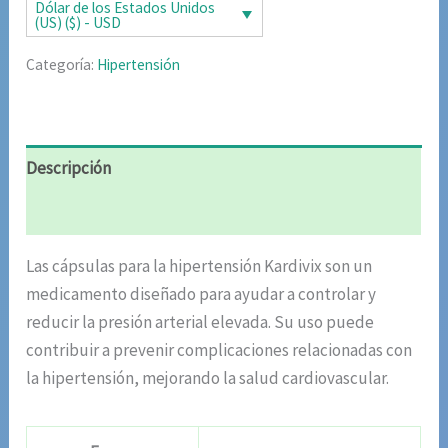
era:
es:
Dólar de los Estados Unidos
(US) ($) - USD
$85.02.
$42.51.
Categoría:
Hipertensión
Descripción
Valoraciones (7)
Las cápsulas para la hipertensión Kardivix son un
medicamento diseñado para ayudar a controlar y
reducir la presión arterial elevada. Su uso puede
contribuir a prevenir complicaciones relacionadas con
la hipertensión, mejorando la salud cardiovascular.