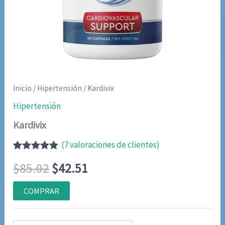
Inicio
/
Hipertensión
/ Kardivix
Hipertensión
Kardivix
(
7
valoraciones de clientes)
Valorado
6
El
El
$
85.02
$
42.51
con
5.00
de
5 en base a
valoraciones
precio
precio
COMPRAR
de clientes
original
actual