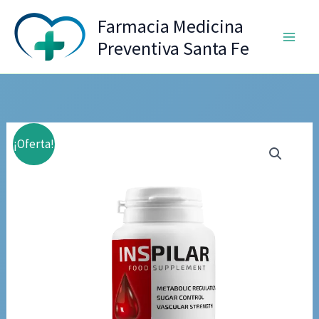
Ir
Farmacia Medicina
al
Preventiva Santa Fe
contenido
¡Oferta!