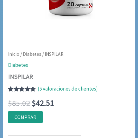
Inicio
/
Diabetes
/ INSPILAR
Diabetes
INSPILAR
(
5
valoraciones de clientes)
Valorado
4
El
El
$
85.02
$
42.51
con
5.00
de
5 en base a
valoraciones
precio
precio
COMPRAR
de clientes
original
actual