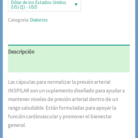
era:
es:
Dólar de los Estados Unidos
(US) ($) - USD
$85.02.
$42.51.
Categoría:
Diabetes
Descripción
Valoraciones (5)
Las cápsulas para normalizar la presión arterial
INSPILAR son un suplemento diseñado para ayudar a
mantener niveles de presión arterial dentro de un
rango saludable. Están formuladas para apoyar la
función cardiovascular y promover el bienestar
general.