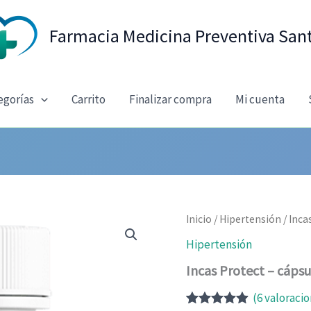
Farmacia Medicina Preventiva San
egorías
Carrito
Finalizar compra
Mi cuenta
Inicio
/
Hipertensión
/ Inca
Hipertensión
Incas Protect – cápsu
(
6
valoracio