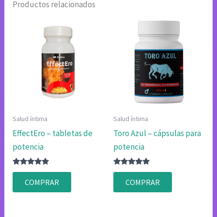
Productos relacionados
Salud íntima
Salud íntima
EffectEro – tabletas de
Toro Azul – cápsulas para
potencia
potencia
Valorado
Valorado
con
con
COMPRAR
COMPRAR
4.80
4.80
de 5
de 5