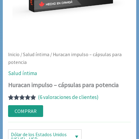
Inicio
/
Salud íntima
/ Huracan impulso – cápsulas para
potencia
Salud íntima
Huracan impulso – cápsulas para potencia
(
6
valoraciones de clientes)
Valorado
6
con
4.83
de
COMPRAR
5 en base
a
valoraciones
de clientes
Dólar de los Estados Unidos