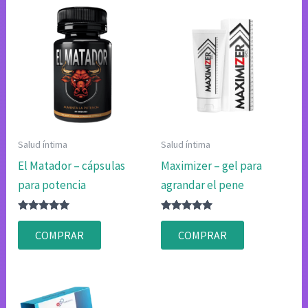
Salud íntima
Salud íntima
El Matador – cápsulas
Maximizer – gel para
para potencia
agrandar el pene
Valorado
Valorado
con
con
COMPRAR
COMPRAR
4.83
4.75
de 5
de 5