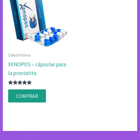
Salud íntima
XENOPOS – cápsulas para
la prostatitis
Valorado
con
COMPRAR
4.83
de 5