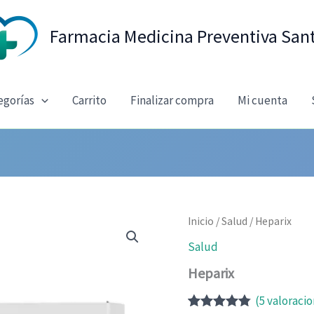
Farmacia Medicina Preventiva San
egorías
Carrito
Finalizar compra
Mi cuenta
Inicio
/
Salud
/ Heparix
Salud
Heparix
(
5
valoracio