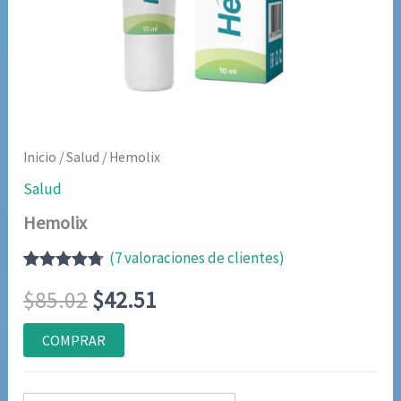
Inicio
/
Salud
/ Hemolix
Salud
Hemolix
(
7
valoraciones de clientes)
Valorado
6
El
El
$
85.02
$
42.51
con
4.67
de
5 en base
a
precio
precio
COMPRAR
valoraciones
de
original
actual
clientes