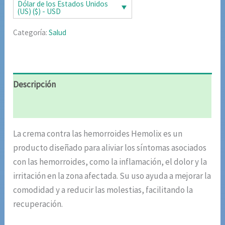
era:
es:
Dólar de los Estados Unidos
(US) ($) - USD
$85.02.
$42.51.
Categoría:
Salud
Descripción
Valoraciones (7)
La crema contra las hemorroides Hemolix es un
producto diseñado para aliviar los síntomas asociados
con las hemorroides, como la inflamación, el dolor y la
irritación en la zona afectada. Su uso ayuda a mejorar la
comodidad y a reducir las molestias, facilitando la
recuperación.