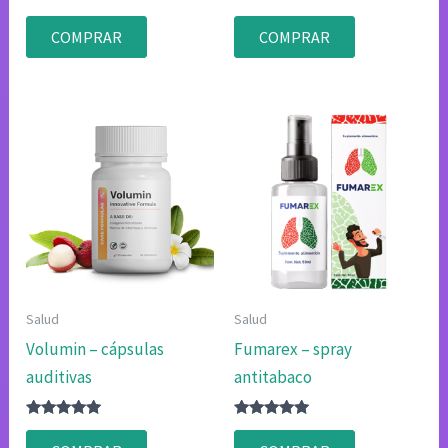
Valorado
Valorado
con
con
COMPRAR
COMPRAR
4.83
4.75
de 5
de 5
Salud
Salud
Volumin – cápsulas
Fumarex – spray
auditivas
antitabaco
Valorado
Valorado
con
con