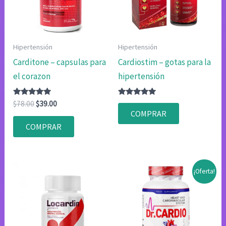
Hipertensión
Hipertensión
Carditone – capsulas para
Cardiostim – gotas para la
el corazon
hipertensión
Valorado
El
El
Valorado
$
78.00
$
39.00
con
con
precio
precio
COMPRAR
4.75
4.75
original
actual
de 5
de 5
COMPRAR
era:
es:
$78.00.
$39.00.
¡Oferta!