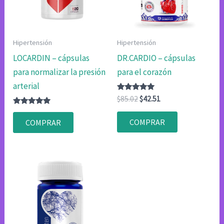
Hipertensión
Hipertensión
LOCARDIN – cápsulas
DR.CARDIO – cápsulas
para normalizar la presión
para el corazón
arterial
Valorado
El
El
$
85.02
$
42.51
con
precio
precio
Valorado
4.80
original
actual
con
de 5
COMPRAR
COMPRAR
4.75
era:
es:
de 5
$85.02.
$42.51.