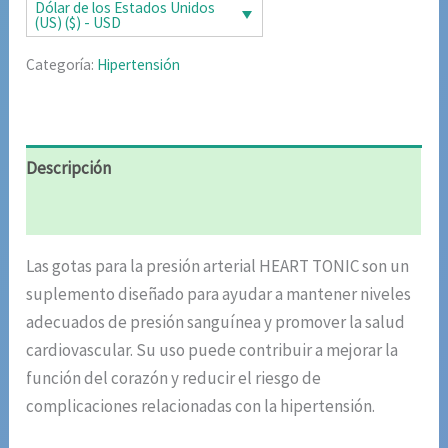
era:
es:
Dólar de los Estados Unidos
(US) ($) - USD
$85.02.
$42.51.
Categoría:
Hipertensión
Descripción
Valoraciones (4)
Las gotas para la presión arterial HEART TONIC son un
suplemento diseñado para ayudar a mantener niveles
adecuados de presión sanguínea y promover la salud
cardiovascular. Su uso puede contribuir a mejorar la
función del corazón y reducir el riesgo de
complicaciones relacionadas con la hipertensión.