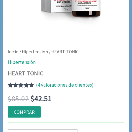
Inicio
/
Hipertensión
/ HEART TONIC
Hipertensión
HEART TONIC
(
4
valoraciones de clientes)
Valorado
3
El
El
$
85.02
$
42.51
con
4.67
de
5 en base
a
precio
precio
COMPRAR
valoraciones
de
original
actual
clientes