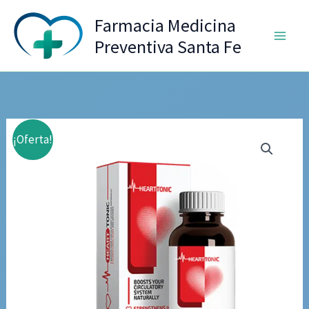
Ir
Farmacia Medicina
al
Preventiva Santa Fe
contenido
¡Oferta!