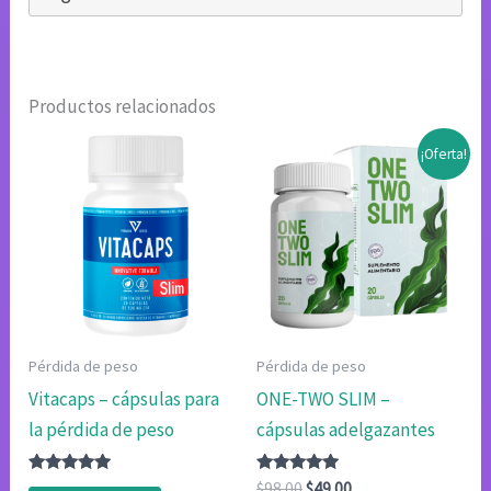
Productos relacionados
¡Oferta!
Pérdida de peso
Pérdida de peso
Vitacaps – cápsulas para
ONE-TWO SLIM –
la pérdida de peso
cápsulas adelgazantes
Valorado
Valorado
El
El
$
98.00
$
49.00