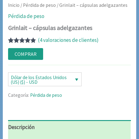
Inicio
/
Pérdida de peso
/ Grinlait – cápsulas adelgazantes
Pérdida de peso
Grinlait – cápsulas adelgazantes
(
4
valoraciones de clientes)
Valorado
4
con
4.75
de
COMPRAR
5 en base
a
valoraciones
de clientes
Dólar de los Estados Unidos
(US) ($) - USD
Categoría:
Pérdida de peso
Descripción