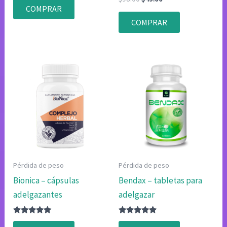
con
con
precio
precio
COMPRAR
4.75
4.80
original
actual
de 5
de 5
COMPRAR
era:
es:
$98.00.
$49.00.
Pérdida de peso
Pérdida de peso
Bionica – cápsulas
Bendax – tabletas para
adelgazantes
adelgazar
Valorado
Valorado