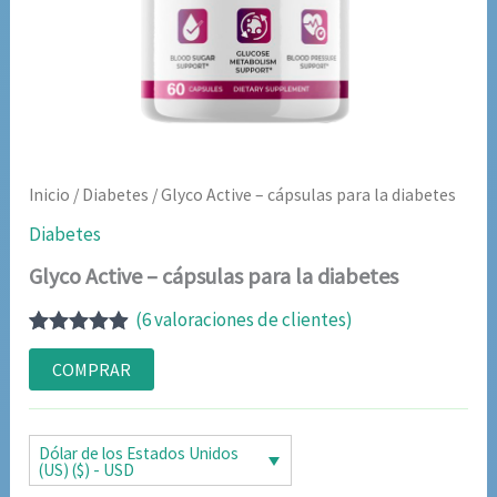
Inicio
/
Diabetes
/ Glyco Active – cápsulas para la diabetes
Diabetes
Glyco Active – cápsulas para la diabetes
(
6
valoraciones de clientes)
Valorado
6
con
4.83
de
COMPRAR
5 en base
a
valoraciones
de clientes
Dólar de los Estados Unidos
(US) ($) - USD