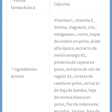
? Forma
Cápsulas
farmacéutica
Vitamina C, vitamina E,
biotina, magnesio, zinc,
manganeso, cromo, bayas
de enebro en polvo, ácido
alfa lipoico, extracto de
melón amargo 4:1,
pimienta de cayena en
? Ingredientes
polvo, extracto de raíz de
activos
regaliz 4:1, corteza de
canela en polvo, extracto
de hoja de banaba, hoja
de morera blanca en
polvo, flor de milenrama
en polvo, taurina, hoja de