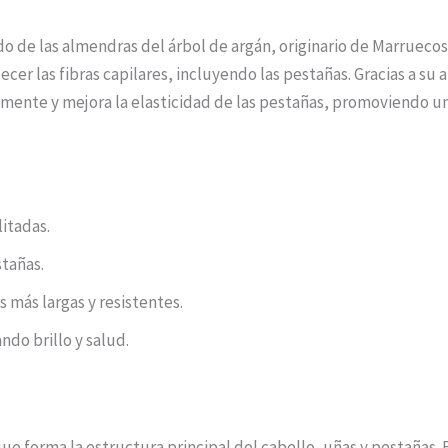
ído de las almendras del árbol de argán, originario de Marruecos
cer las fibras capilares, incluyendo las pestañas. Gracias a su 
amente y mejora la elasticidad de las pestañas, promoviendo u
litadas.
stañas.
 más largas y resistentes.
ndo brillo y salud.
que forma la estructura principal del cabello, uñas y pestañas