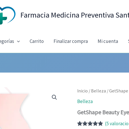
Farmacia Medicina Preventiva San
egorías
Carrito
Finalizar compra
Mi cuenta
Inicio
/
Belleza
/ GetShape
Belleza
GetShape Beauty Eye
(
5
valoracio