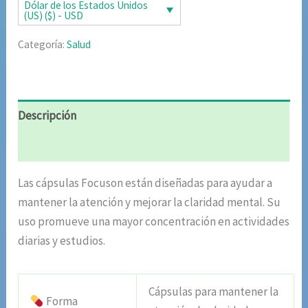
era:
es:
Dólar de los Estados Unidos
(US) ($) - USD
$87.15.
$39.95.
Categoría:
Salud
Descripción
Valoraciones (5)
Las cápsulas Focuson están diseñadas para ayudar a
mantener la atención y mejorar la claridad mental. Su
uso promueve una mayor concentración en actividades
diarias y estudios.
Cápsulas para mantener la
Forma