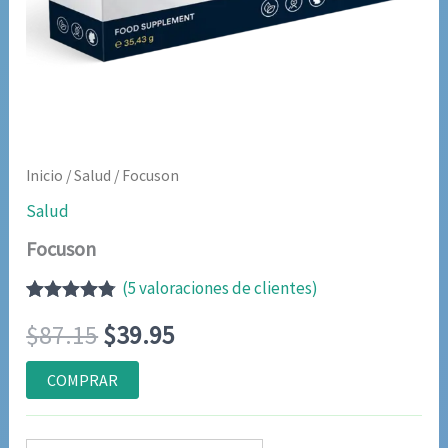
Inicio
/
Salud
/ Focuson
Salud
Focuson
(
5
valoraciones de clientes)
Valorado
4
El
El
$
87.15
$
39.95
con
4.75
de
5 en base
a
precio
precio
COMPRAR
valoraciones
de clientes
original
actual