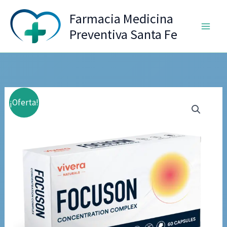
Ir
Farmacia Medicina
al
Preventiva Santa Fe
contenido
¡Oferta!