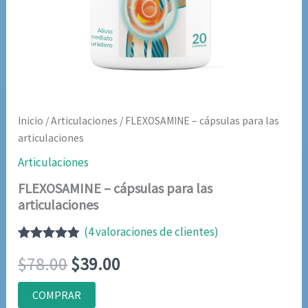
Inicio
/
Articulaciones
/ FLEXOSAMINE – cápsulas para las
articulaciones
Articulaciones
FLEXOSAMINE – cápsulas para las
articulaciones
(
4
valoraciones de clientes)
Valorado
4
El
El
$
78.00
$
39.00
con
4.75
de
5 en base
a
precio
precio
COMPRAR
valoraciones
de clientes