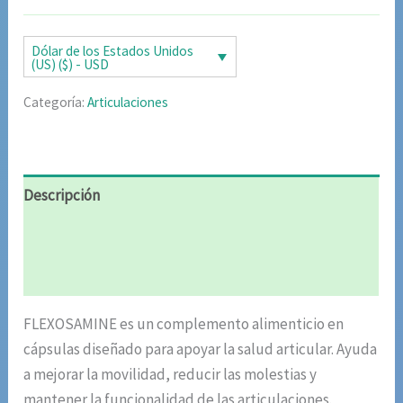
original
actual
era:
es:
Dólar de los Estados Unidos
(US) ($) - USD
$78.00.
$39.00.
Categoría:
Articulaciones
Descripción
Información adicional
Valoraciones (4)
FLEXOSAMINE es un complemento alimenticio en
cápsulas diseñado para apoyar la salud articular. Ayuda
a mejorar la movilidad, reducir las molestias y
mantener la funcionalidad de las articulaciones.