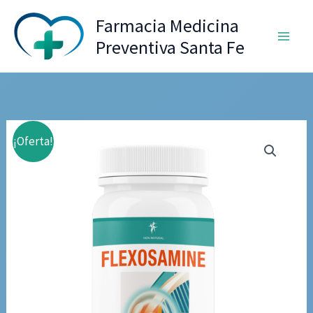
Ir
Farmacia Medicina
al
Preventiva Santa Fe
contenido
¡Oferta!