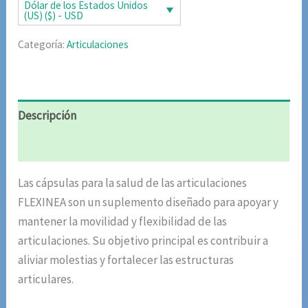
era:
es:
Dólar de los Estados Unidos
(US) ($) - USD
$102.46.
$51.23.
Categoría:
Articulaciones
Descripción
Valoraciones (10)
Las cápsulas para la salud de las articulaciones
FLEXINEA son un suplemento diseñado para apoyar y
mantener la movilidad y flexibilidad de las
articulaciones. Su objetivo principal es contribuir a
aliviar molestias y fortalecer las estructuras
articulares.