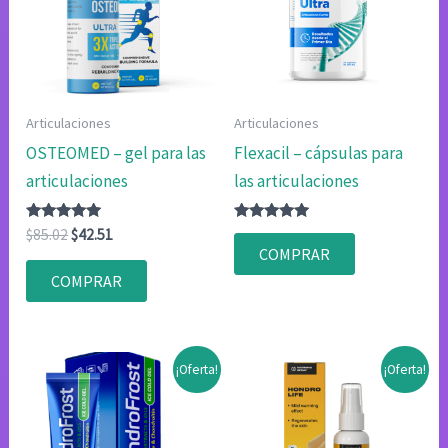
Articulaciones
Articulaciones
OSTEOMED – gel para las
Flexacil – cápsulas para
articulaciones
las articulaciones
Valorado
El
El
Valorado
$
85.02
$
42.51
con
con
precio
precio
COMPRAR
4.83
4.83
original
actual
de 5
de 5
COMPRAR
era:
es:
$85.02.
$42.51.
¡Oferta!
¡Oferta!