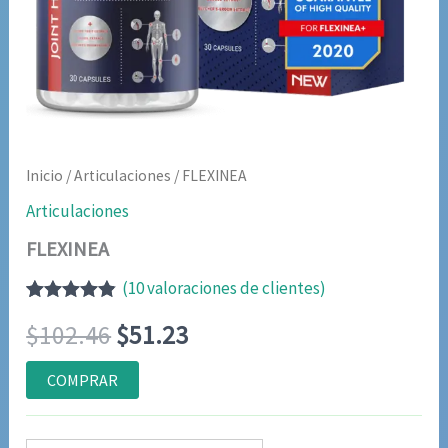
Inicio
/
Articulaciones
/ FLEXINEA
Articulaciones
FLEXINEA
(
10
valoraciones de clientes)
Valorado
9
El
El
$
102.46
$
51.23
con
4.78
de
5 en base
a
precio
precio
COMPRAR
valoraciones
de clientes
original
actual