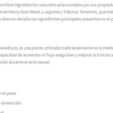
contiene ingredientes naturales seleccionados por sus propieda
an Horny Goat Weed, L-arginina y Tribulus Terrestris, que trab
scriben en detalle los ingredientes principales presentes en el
edium, es una planta utilizada tradicionalmente en la medici
pacidad de aumentar el flujo sanguíneo y mejorar la función er
ación durante el acto sexual.
n el pene.
 la erección.
al.