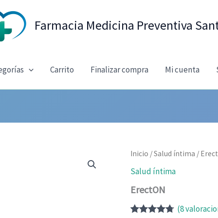
Farmacia Medicina Preventiva San
egorías
Carrito
Finalizar compra
Mi cuenta
Inicio
/
Salud íntima
/ Erec
Salud íntima
ErectON
(
8
valoracio