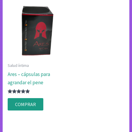
Salud íntima
Ares – cápsulas para
agrandar el pene
Valorado
con
COMPRAR
4.75
de 5