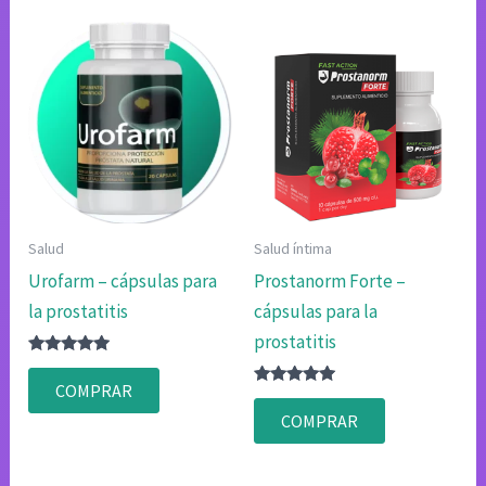
Salud
Salud íntima
Urofarm – cápsulas para
Prostanorm Forte –
la prostatitis
cápsulas para la
prostatitis
Valorado
con
COMPRAR
4.80
Valorado
de 5
con
COMPRAR
4.83
de 5