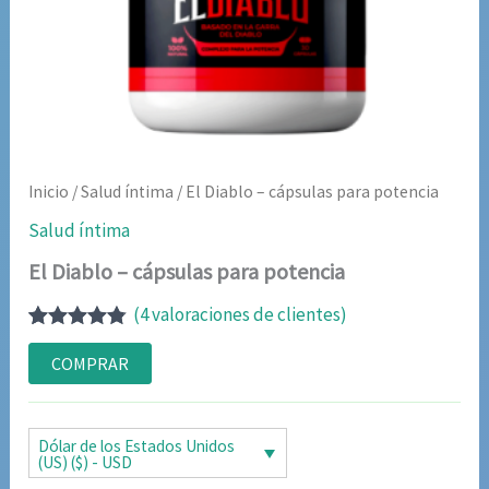
Inicio
/
Salud íntima
/ El Diablo – cápsulas para potencia
Salud íntima
El Diablo – cápsulas para potencia
(
4
valoraciones de clientes)
Valorado
4
con
4.75
de
COMPRAR
5 en base
a
valoraciones
de clientes
Dólar de los Estados Unidos
(US) ($) - USD