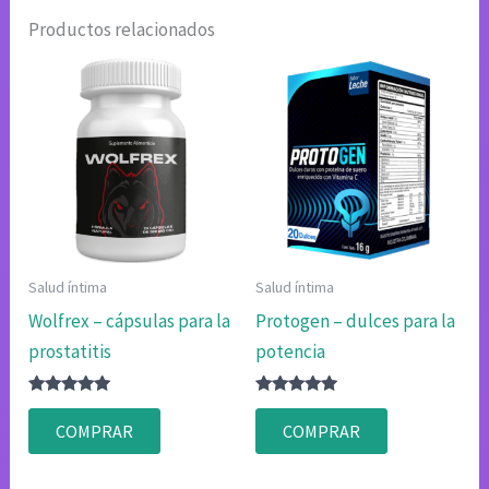
Productos relacionados
Salud íntima
Salud íntima
Wolfrex – cápsulas para la
Protogen – dulces para la
prostatitis
potencia
Valorado
Valorado
con
con
COMPRAR
COMPRAR
4.80
4.80
de 5
de 5