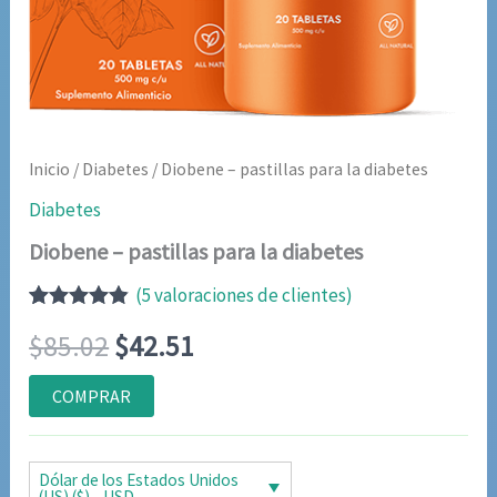
Inicio
/
Diabetes
/ Diobene – pastillas para la diabetes
Diabetes
Diobene – pastillas para la diabetes
(
5
valoraciones de clientes)
Valorado
5
El
El
$
85.02
$
42.51
con
4.80
de
5 en base
a
precio
precio
COMPRAR
valoraciones
de clientes
original
actual
era:
es:
Dólar de los Estados Unidos
(US) ($) - USD