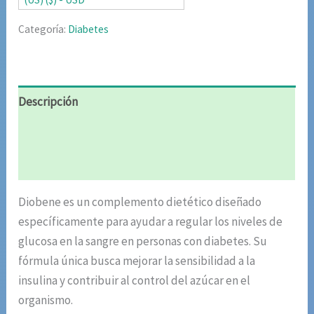
$85.02.
$42.51.
Categoría:
Diabetes
Descripción
Información adicional
Valoraciones (5)
Diobene es un complemento dietético diseñado
específicamente para ayudar a regular los niveles de
glucosa en la sangre en personas con diabetes. Su
fórmula única busca mejorar la sensibilidad a la
insulina y contribuir al control del azúcar en el
organismo.