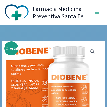
Ir
Farmacia Medicina
al
Preventiva Santa Fe
contenido
¡Oferta!