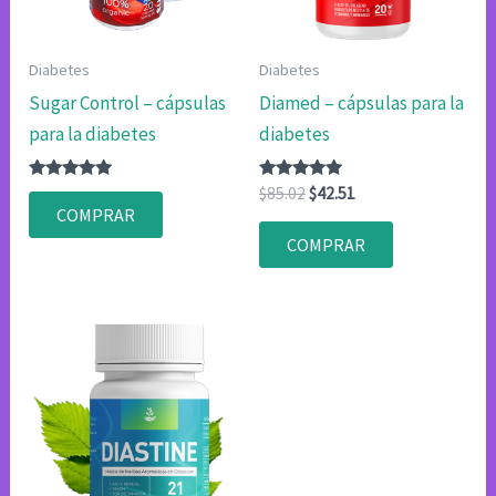
Diabetes
Diabetes
Sugar Control – cápsulas
Diamed – cápsulas para la
para la diabetes
diabetes
Valorado
Valorado
El
El
$
85.02
$
42.51
con
con
precio
precio
COMPRAR
4.80
4.80
original
actual
de 5
de 5
COMPRAR
era:
es:
$85.02.
$42.51.