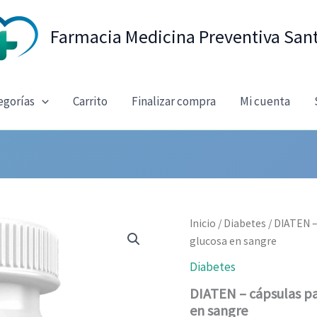
Farmacia Medicina Preventiva San
egorías
Carrito
Finalizar compra
Mi cuenta
Inicio
/
Diabetes
/ DIATEN –
glucosa en sangre
Diabetes
DIATEN – cápsulas pa
en sangre