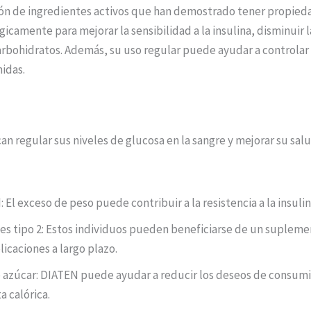
ón de ingredientes activos que han demostrado tener propieda
camente para mejorar la sensibilidad a la insulina, disminuir l
bohidratos. Además, su uso regular puede ayudar a controlar l
idas.
n regular sus niveles de glucosa en la sangre y mejorar su sa
l exceso de peso puede contribuir a la resistencia a la insulina
es tipo 2: Estos individuos pueden beneficiarse de un supleme
icaciones a largo plazo.
 azúcar: DIATEN puede ayudar a reducir los deseos de consumi
a calórica.