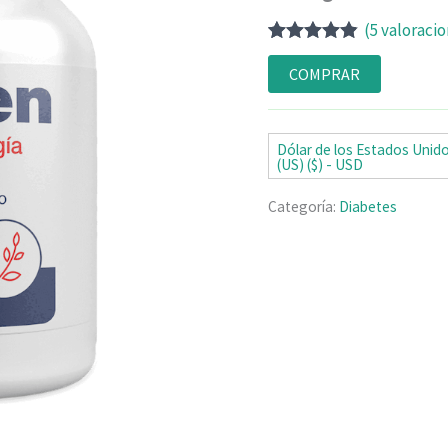
(
5
valoracio
Valorado
5
con
4.80
de
COMPRAR
5 en base
a
valoraciones
de clientes
Dólar de los Estados Unid
(US) ($) - USD
Categoría:
Diabetes