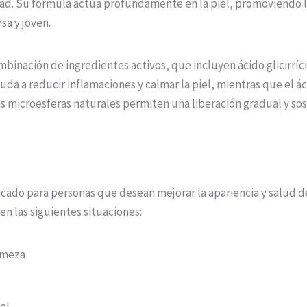
dad. Su fórmula actúa profundamente en la piel, promoviendo l
sa y joven.
mbinación de ingredientes activos, que incluyen ácido glicirríci
ayuda a reducir inflamaciones y calmar la piel, mientras que el 
as microesferas naturales permiten una liberación gradual y so
do para personas que desean mejorar la apariencia y salud de
n las siguientes situaciones:
irmeza
el