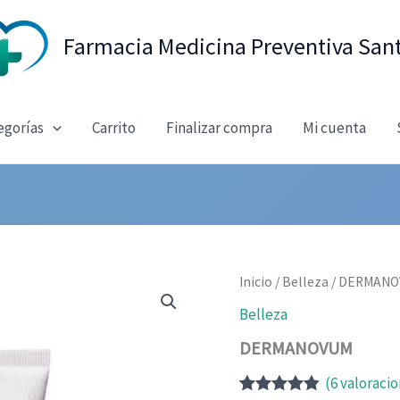
Farmacia Medicina Preventiva San
egorías
Carrito
Finalizar compra
Mi cuenta
Inicio
/
Belleza
/ DERMAN
Belleza
DERMANOVUM
(
6
valoracio