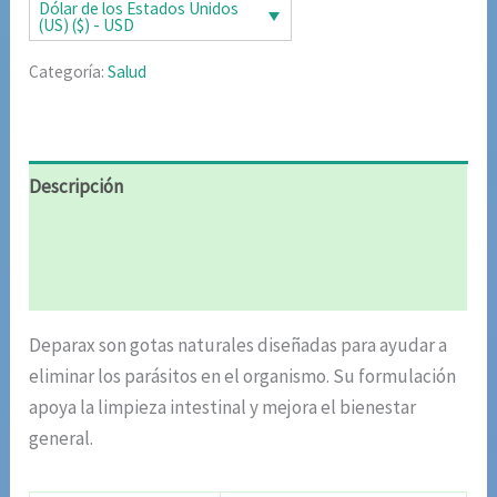
era:
es:
Dólar de los Estados Unidos
(US) ($) - USD
$85.02.
$42.51.
Categoría:
Salud
Descripción
Información adicional
Valoraciones (5)
Deparax son gotas naturales diseñadas para ayudar a
eliminar los parásitos en el organismo. Su formulación
apoya la limpieza intestinal y mejora el bienestar
general.