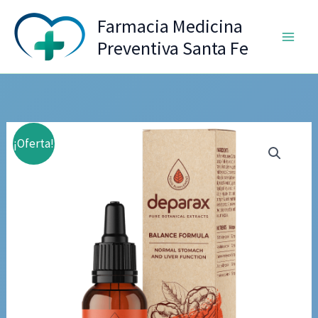
Ir
Farmacia Medicina
al
Preventiva Santa Fe
contenido
¡Oferta!