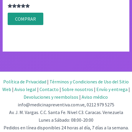
Valorado
con
COMPRAR
4.83
de 5
Política de Privacidad
|
Términos y Condiciones de Uso del Sitio
Web
|
Aviso legal
|
Contacto
|
Sobre nosotros
|
Envío y entrega
|
Devoluciones y reembolsos
|
Aviso médico
info@medicinapreventiva.com.ve, 0212 979 5275
Av. J. M. Vargas. C.C. Santa Fe. Nivel C3. Caracas. Venezuela
Lunes a Sábado: 08:00-20:00
Pedidos en línea disponibles 24 horas al día, 7 días a la semana.