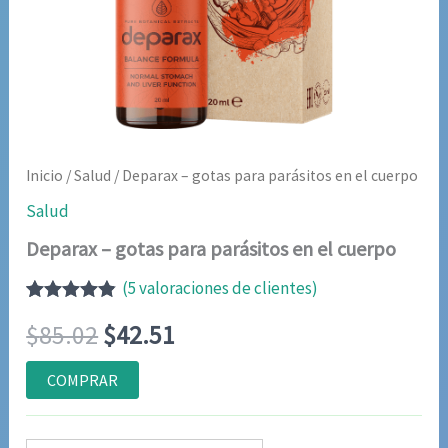
Inicio
/
Salud
/ Deparax – gotas para parásitos en el cuerpo
Salud
Deparax – gotas para parásitos en el cuerpo
(
5
valoraciones de clientes)
Valorado
5
El
El
$
85.02
$
42.51
con
4.80
de
5 en base
a
precio
precio
COMPRAR
valoraciones
de clientes
original
actual