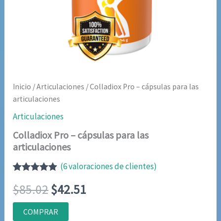
Inicio
/
Articulaciones
/ Colladiox Pro – cápsulas para las
articulaciones
Articulaciones
Colladiox Pro – cápsulas para las
articulaciones
(
6
valoraciones de clientes)
Valorado
6
El
El
$
85.02
$
42.51
con
4.83
de
5 en base
a
precio
precio
COMPRAR
valoraciones
de clientes