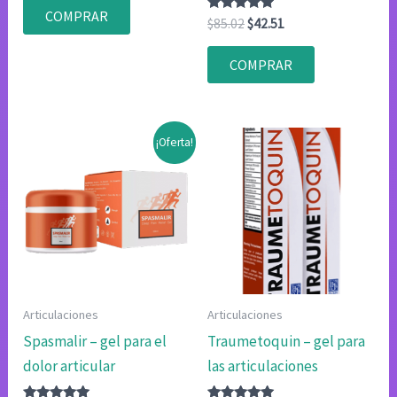
con
COMPRAR
4.75
Valorado
El
El
$
85.02
$
42.51
de 5
con
precio
precio
4.75
original
actual
de 5
COMPRAR
era:
es:
$85.02.
$42.51.
¡Oferta!
Articulaciones
Articulaciones
Spasmalir – gel para el
Traumetoquin – gel para
dolor articular
las articulaciones