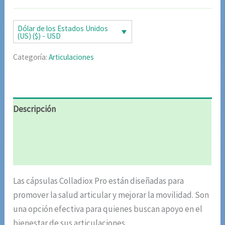
original
actual
era:
es:
Dólar de los Estados Unidos
(US) ($) - USD
$85.02.
$42.51.
Categoría:
Articulaciones
Descripción
Información adicional
Valoraciones (6)
Las cápsulas Colladiox Pro están diseñadas para
promover la salud articular y mejorar la movilidad. Son
una opción efectiva para quienes buscan apoyo en el
bienestar de sus articulaciones.