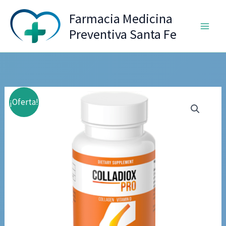
Ir
Farmacia Medicina
al
Preventiva Santa Fe
contenido
¡Oferta!