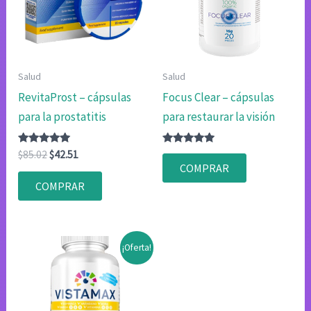
Salud
Salud
RevitaProst – cápsulas
Focus Clear – cápsulas
para la prostatitis
para restaurar la visión
Valorado
El
El
Valorado
$
85.02
$
42.51
con
con
precio
precio
COMPRAR
4.80
4.75
original
actual
de 5
de 5
COMPRAR
era:
es:
$85.02.
$42.51.
¡Oferta!