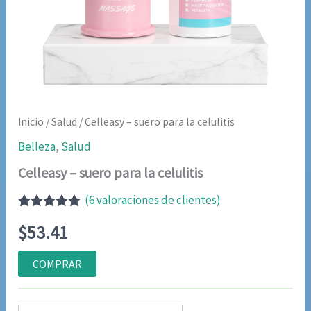
Inicio
/
Salud
/ Celleasy – suero para la celulitis
Belleza
,
Salud
Celleasy – suero para la celulitis
(
6
valoraciones de clientes)
Valorado
6
$
53.41
con
4.83
de
5 en base
a
COMPRAR
valoraciones
de clientes