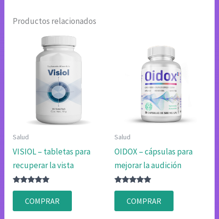
Productos relacionados
Salud
Salud
VISIOL – tabletas para
OIDOX – cápsulas para
recuperar la vista
mejorar la audición
Valorado
Valorado
con
con
COMPRAR
COMPRAR
4.75
4.75
de 5
de 5