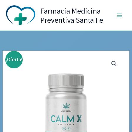
Ir
Farmacia Medicina
al
Preventiva Santa Fe
contenido
¡Oferta!