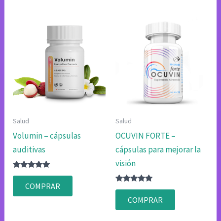
Salud
Salud
Volumin – cápsulas
OCUVIN FORTE –
auditivas
cápsulas para mejorar la
visión
Valorado
con
COMPRAR
4.83
Valorado
de 5
con
COMPRAR
4.80
de 5