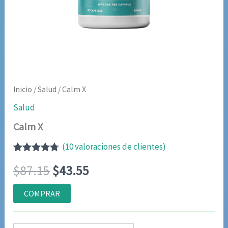
Inicio
/
Salud
/ Calm X
Salud
Calm X
(
10
valoraciones de clientes)
Valorado
9
El
El
$
87.15
$
43.55
con
4.67
de
5 en base
a
precio
precio
COMPRAR
valoraciones
de
original
actual
clientes