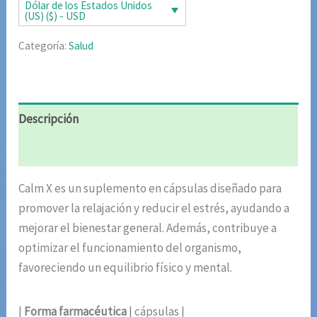
era:
es:
Dólar de los Estados Unidos
(US) ($) - USD
$87.15.
$43.55.
Categoría:
Salud
Descripción
Valoraciones (10)
Calm X es un suplemento en cápsulas diseñado para
promover la relajación y reducir el estrés, ayudando a
mejorar el bienestar general. Además, contribuye a
optimizar el funcionamiento del organismo,
favoreciendo un equilibrio físico y mental.
|
Forma farmacéutica
| cápsulas |