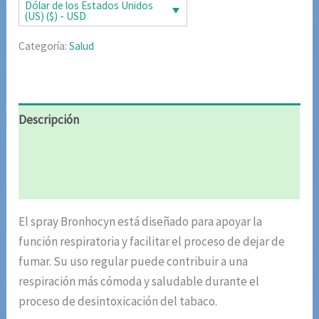
era:
es:
Dólar de los Estados Unidos
(US) ($) - USD
$85.02.
$42.51.
Categoría:
Salud
Descripción
Información adicional
Valoraciones (6)
El spray Bronhocyn está diseñado para apoyar la
función respiratoria y facilitar el proceso de dejar de
fumar. Su uso regular puede contribuir a una
respiración más cómoda y saludable durante el
proceso de desintoxicación del tabaco.