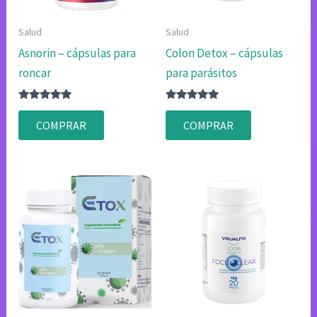
Salud
Salud
Asnorin – cápsulas para
Colon Detox – cápsulas
roncar
para parásitos
Valorado
Valorado
con
con
COMPRAR
COMPRAR
4.80
4.75
de 5
de 5