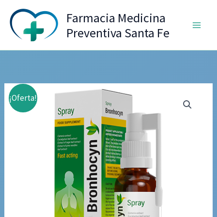
Ir
Farmacia Medicina
al
Preventiva Santa Fe
contenido
¡Oferta!