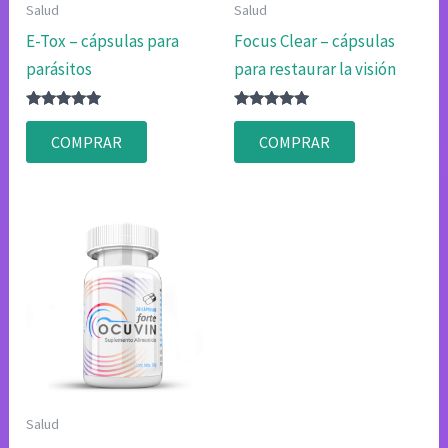
Salud
Salud
E-Tox – cápsulas para
Focus Clear – cápsulas
parásitos
para restaurar la visión
Valorado
Valorado
con
con
COMPRAR
COMPRAR
4.80
4.75
de 5
de 5
Salud