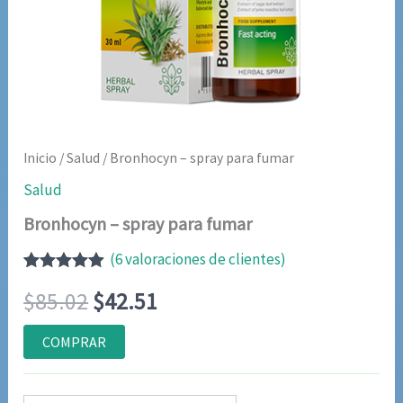
Inicio
/
Salud
/ Bronhocyn – spray para fumar
Salud
Bronhocyn – spray para fumar
(
6
valoraciones de clientes)
Valorado
6
El
El
$
85.02
$
42.51
con
4.83
de
5 en base
a
precio
precio
COMPRAR
valoraciones
de clientes
original
actual