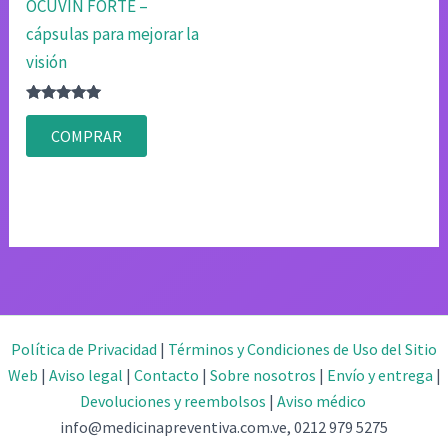
OCUVIN FORTE –
cápsulas para mejorar la
visión
Valorado
con
COMPRAR
4.80
de 5
Política de Privacidad
|
Términos y Condiciones de Uso del Sitio
Web
|
Aviso legal
|
Contacto
|
Sobre nosotros
|
Envío y entrega
|
Devoluciones y reembolsos
|
Aviso médico
info@medicinapreventiva.com.ve, 0212 979 5275