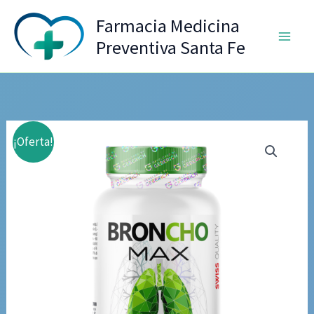
Ir
Farmacia Medicina
al
Preventiva Santa Fe
contenido
¡Oferta!