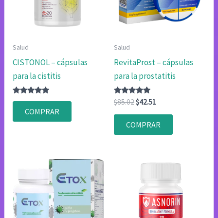
Salud
Salud
CISTONOL – cápsulas
RevitaProst – cápsulas
para la cistitis
para la prostatitis
Valorado
Valorado
El
El
$
85.02
$
42.51
con
con
precio
precio
COMPRAR
4.83
4.80
original
actual
de 5
de 5
COMPRAR
era:
es:
$85.02.
$42.51.