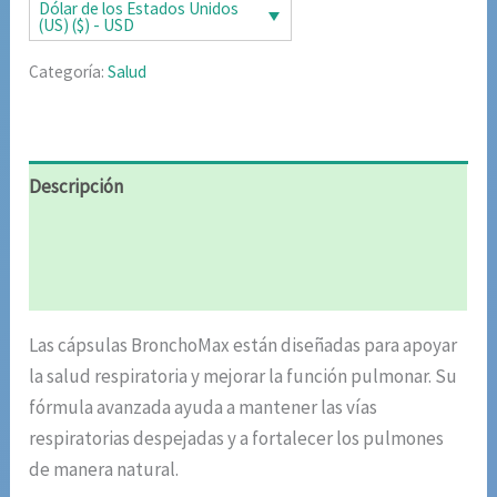
era:
es:
Dólar de los Estados Unidos
(US) ($) - USD
$85.02.
$42.51.
Categoría:
Salud
Descripción
Información adicional
Valoraciones (6)
Las cápsulas BronchoMax están diseñadas para apoyar
la salud respiratoria y mejorar la función pulmonar. Su
fórmula avanzada ayuda a mantener las vías
respiratorias despejadas y a fortalecer los pulmones
de manera natural.