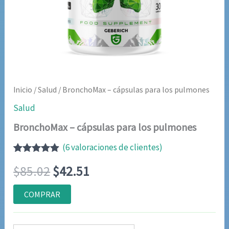
Inicio
/
Salud
/ BronchoMax – cápsulas para los pulmones
Salud
BronchoMax – cápsulas para los pulmones
(
6
valoraciones de clientes)
Valorado
6
El
El
$
85.02
$
42.51
con
4.83
de
5 en base
a
precio
precio
COMPRAR
valoraciones
de clientes
original
actual