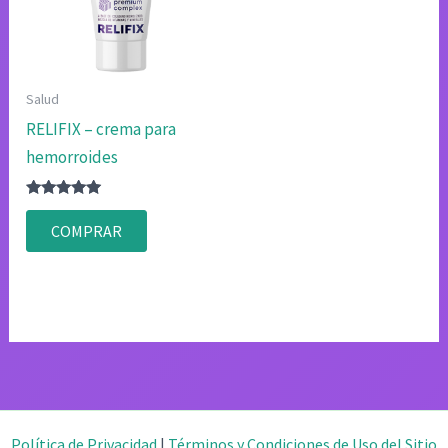
Salud
RELIFIX – crema para
hemorroides
Valorado
con
COMPRAR
4.80
de 5
Política de Privacidad
|
Términos y Condiciones de Uso del Sitio