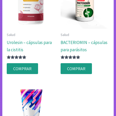
Salud
Salud
Urolesin – cápsulas para
BACTERIOMIN – cápsulas
la cistitis
para parásitos
Valorado
Valorado
con
con
COMPRAR
COMPRAR
4.80
4.80
de 5
de 5