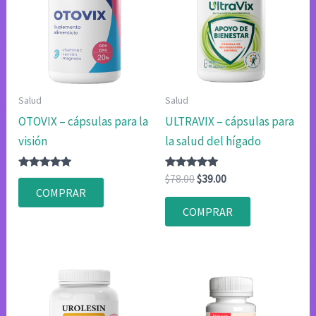
Salud
Salud
OTOVIX – cápsulas para la
ULTRAVIX – cápsulas para
visión
la salud del hígado
Valorado
Valorado
El
El
$
78.00
$
39.00
con
con
precio
precio
COMPRAR
4.83
4.80
original
actual
de 5
de 5
COMPRAR
era:
es:
$78.00.
$39.00.