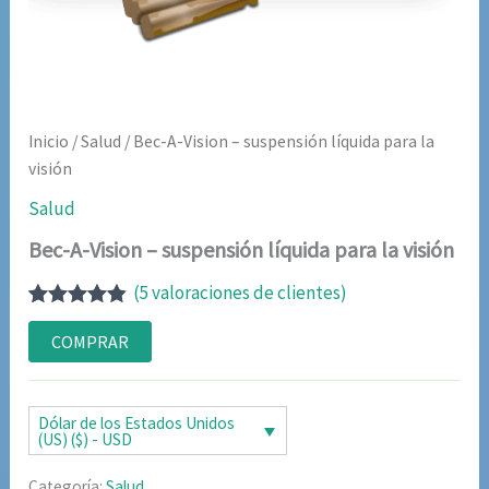
Inicio
/
Salud
/ Bec-A-Vision – suspensión líquida para la
visión
Salud
Bec-A-Vision – suspensión líquida para la visión
(
5
valoraciones de clientes)
Valorado
5
con
4.80
de
COMPRAR
5 en base
a
valoraciones
de clientes
Dólar de los Estados Unidos
(US) ($) - USD
Categoría:
Salud